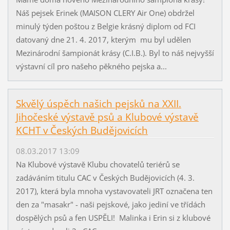
Náš pejsek Erinek (MAISON CLERY Air One) obdržel
minulý týden poštou z Belgie krásný diplom od FCI
datovaný dne 21. 4. 2017, kterým mu byl udělen
Mezinárodní šampionát krásy (C.I.B.). Byl to náš nejvyšší
výstavní cíl pro našeho pěkného pejska a...
Skvělý úspěch našich pejsků na XXII.
Jihočeské výstavě psů a Klubové výstavě
KCHT v Českých Budějovicích
08.03.2017 13:09
Na Klubové výstavě Klubu chovatelů teriérů se
zadáváním titulu CAC v Českých Budějovicích (4. 3.
2017), která byla mnoha vystavovateli JRT označena ten
den za "masakr" - naši pejskové, jako jediní ve třídách
dospělých psů a fen USPĚLI! Malinka i Erin si z klubové