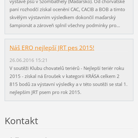
výstavě psů v Szombathely (Maďarsko). Od chorvatské
paní rozhodčí získal ocenění CAC, CACIB a BOB a tímto
skvělým výstavním výsledkem dokončil maďarský
šampionát a zároveň splnil všechny podmínky pro...
Náš ERO nejlepší JRT pes 2015!
26.06.2016 15:21
V soutěži Klubu chovatelů teriérů - Nejlepší teriér roku
2015 - získal ná Eroušek v kategorii KRÁSA celkem 2
815 bodů za výstavní výsledky a v této soutěži se stal 1.
nejlepším JRT psem pro rok 2015.
Kontakt