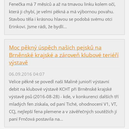
Fenečka má 7 měsíců a až na tmavou linku kolem očí,
která ji chybí, je velmi pěkná a má výbornou povahu.
Stavbou těla i krásnou hlavou se podobá svému otci
Erinkovi. Jsme rádi, že bydlí...
Moc pěkný úspěch našich pejsků na
Brněnské krajské a zároveň klubové teriéří
výstavě
06.09.2016 04:07
Velice pěkně se povedl naší Malině junioří výstavní
debit na klubové výstavě KCHT při Brněnské krajské
výstavě psů (2016-08-28) - kde, v konkurenci dalších tří
mladých fen získala, od paní Tiché, ohodnocení V1, VT,
CCJ, nejlepší fena plemene a v závěřečných soutěžích jí
paní Frnčová postavila na...