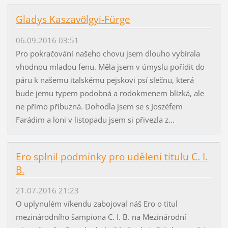
Gladys Kaszavölgyi-Fürge
06.09.2016 03:51
Pro pokračování našeho chovu jsem dlouho vybírala
vhodnou mladou fenu. Měla jsem v úmyslu pořídit do
páru k našemu italskému pejskovi psí slečnu, která
bude jemu typem podobná a rodokmenem blízká, ale
ne přímo příbuzná. Dohodla jsem se s Joszéfem
Farádim a loni v listopadu jsem si přivezla z...
Ero splnil podmínky pro udělení titulu C. I.
B.
21.07.2016 21:23
O uplynulém víkendu zabojoval náš Ero o titul
mezinárodního šampiona C. I. B. na Mezinárodní