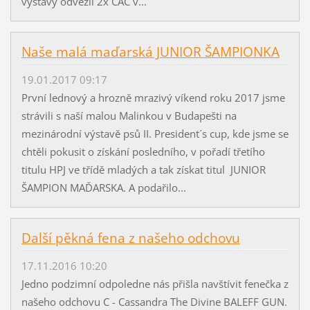
výstavy odvezli 2x CAC v...
Naše malá maďarská JUNIOR ŠAMPIONKA
19.01.2017 09:17
První lednový a hrozně mrazivý víkend roku 2017 jsme
strávili s naší malou Malinkou v Budapešti na
mezinárodní výstavě psů II. President´s cup, kde jsme se
chtěli pokusit o získání posledního, v pořadí třetího
titulu HPJ ve třídě mladých a tak získat titul JUNIOR
ŠAMPION MAĎARSKA. A podařilo...
Další pěkná fena z našeho odchovu
17.11.2016 10:20
Jedno podzimní odpoledne nás přišla navštívit fenečka z
našeho odchovu C - Cassandra The Divine BALEFF GUN.