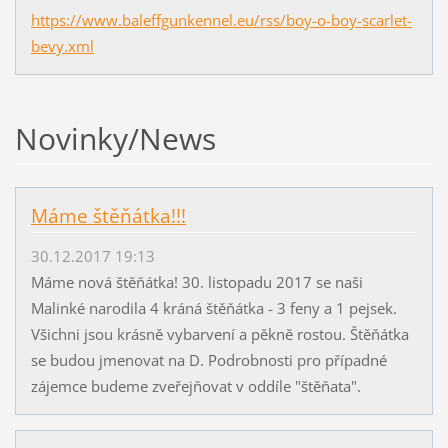
https://www.baleffgunkennel.eu/rss/boy-o-boy-scarlet-
bevy.xml
Novinky/News
Máme štěňátka!!!
30.12.2017 19:13
Máme nová štěňátka! 30. listopadu 2017 se naši
Malinké narodila 4 kráná štěňátka - 3 feny a 1 pejsek.
Všichni jsou krásně vybarvení a pěkně rostou. Štěňátka
se budou jmenovat na D. Podrobnosti pro případné
zájemce budeme zveřejňovat v oddíle "štěňata".