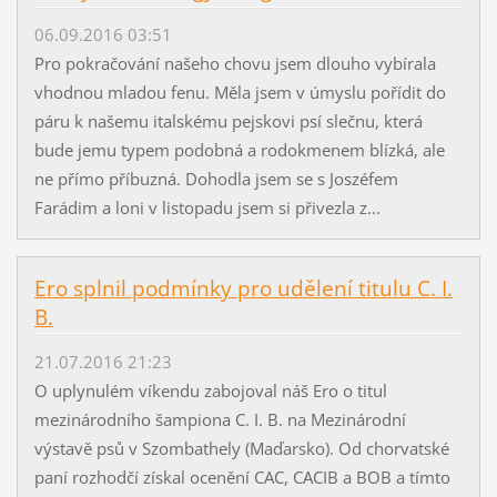
06.09.2016 03:51
Pro pokračování našeho chovu jsem dlouho vybírala
vhodnou mladou fenu. Měla jsem v úmyslu pořídit do
páru k našemu italskému pejskovi psí slečnu, která
bude jemu typem podobná a rodokmenem blízká, ale
ne přímo příbuzná. Dohodla jsem se s Joszéfem
Farádim a loni v listopadu jsem si přivezla z...
Ero splnil podmínky pro udělení titulu C. I.
B.
21.07.2016 21:23
O uplynulém víkendu zabojoval náš Ero o titul
mezinárodního šampiona C. I. B. na Mezinárodní
výstavě psů v Szombathely (Maďarsko). Od chorvatské
paní rozhodčí získal ocenění CAC, CACIB a BOB a tímto