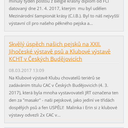
minulý týden poštou z Belgie krásný diplom od FCI
datovaný dne 21. 4. 2017, kterým mu byl udělen
Mezinárodní šampionát krásy (C.I.B.). Byl to náš nejvyšší
výstavní cíl pro našeho pěkného pejska a...
Skvělý úspěch našich pejsků na XXII.
Jihočeské výstavě psů a Klubové výstavě
KCHT v Českých Budějovicích
08.03.2017 13:09
Na Klubové výstavě Klubu chovatelů teriérů se
zadáváním titulu CAC v Českých Budějovicích (4. 3.
2017), která byla mnoha vystavovateli JRT označena ten
den za "masakr" - naši pejskové, jako jediní ve třídách
dospělých psů a fen USPĚLI! Malinka i Erin si z klubové
výstavy odvezli 2x CAC v...