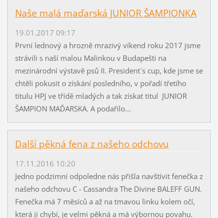
Naše malá maďarská JUNIOR ŠAMPIONKA
19.01.2017 09:17
První lednový a hrozně mrazivý víkend roku 2017 jsme
strávili s naší malou Malinkou v Budapešti na
mezinárodní výstavě psů II. President´s cup, kde jsme se
chtěli pokusit o získání posledního, v pořadí třetího
titulu HPJ ve třídě mladých a tak získat titul JUNIOR
ŠAMPION MAĎARSKA. A podařilo...
Další pěkná fena z našeho odchovu
17.11.2016 10:20
Jedno podzimní odpoledne nás přišla navštívit fenečka z
našeho odchovu C - Cassandra The Divine BALEFF GUN.
Fenečka má 7 měsíců a až na tmavou linku kolem očí,
která ji chybí, je velmi pěkná a má výbornou povahu.