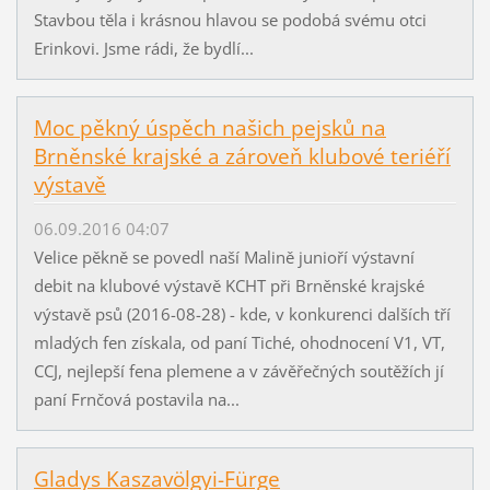
Stavbou těla i krásnou hlavou se podobá svému otci
Erinkovi. Jsme rádi, že bydlí...
Moc pěkný úspěch našich pejsků na
Brněnské krajské a zároveň klubové teriéří
výstavě
06.09.2016 04:07
Velice pěkně se povedl naší Malině junioří výstavní
debit na klubové výstavě KCHT při Brněnské krajské
výstavě psů (2016-08-28) - kde, v konkurenci dalších tří
mladých fen získala, od paní Tiché, ohodnocení V1, VT,
CCJ, nejlepší fena plemene a v závěřečných soutěžích jí
paní Frnčová postavila na...
Gladys Kaszavölgyi-Fürge