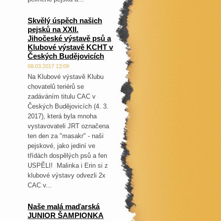
Skvělý úspěch našich
pejsků na XXII.
Jihočeské výstavě psů a
Klubové výstavě KCHT v
Českých Budějovicích
08.03.2017 13:09
Na Klubové výstavě Klubu
chovatelů teriérů se
zadáváním titulu CAC v
Českých Budějovicích (4. 3.
2017), která byla mnoha
vystavovateli JRT označena
ten den za "masakr" - naši
pejskové, jako jediní ve
třídách dospělých psů a fen
USPĚLI! Malinka i Erin si z
klubové výstavy odvezli 2x
CAC v...
Naše malá maďarská
JUNIOR ŠAMPIONKA