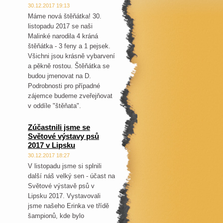
30.12.2017 19:13
Máme nová štěňátka! 30.
listopadu 2017 se naši
Malinké narodila 4 kráná
štěňátka - 3 feny a 1 pejsek.
Všichni jsou krásně vybarvení
a pěkně rostou. Štěňátka se
budou jmenovat na D.
Podrobnosti pro případné
zájemce budeme zveřejňovat
v oddíle "štěňata".
Zúčastnili jsme se
Světové výstavy psů
2017 v Lipsku
30.12.2017 18:27
V listopadu jsme si splnili
další náš velký sen - účast na
Světové výstavě psů v
Lipsku 2017. Vystavovali
jsme našeho Erinka ve třídě
šampionů, kde bylo