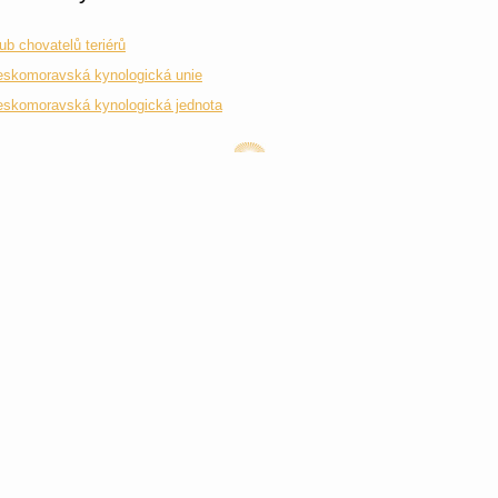
ub chovatelů teriérů
skomoravská kynologická unie
skomoravská kynologická jednota