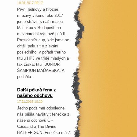
19.01.2017 09:17
První lednový a hrozně
mrazivý víkend roku 2017
jsme strávili s naší malou
Malinkou v Budapešti na
mezinárodní výstavě psů II.
President´s cup, kde jsme se
chtěli pokusit o získání
posledního, v pořadí třetího
titulu HPJ ve třídě mladých a
tak získat titul JUNIOR
ŠAMPION MAĎARSKA. A
podařilo...
Další pěkná fena z
našeho odchovu
17.11.2016 10:20
Jedno podzimní odpoledne
nás přišla navštívit fenečka z
našeho odchovu C -
Cassandra The Divine
BALEFF GUN. Fenečka má 7