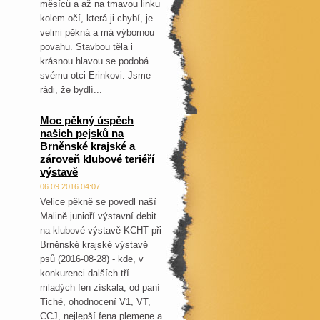
měsíců a až na tmavou linku
kolem očí, která ji chybí, je
velmi pěkná a má výbornou
povahu. Stavbou těla i
krásnou hlavou se podobá
svému otci Erinkovi. Jsme
rádi, že bydlí...
Moc pěkný úspěch
našich pejsků na
Brněnské krajské a
zároveň klubové teriéří
výstavě
06.09.2016 04:07
Velice pěkně se povedl naší
Malině junioří výstavní debit
na klubové výstavě KCHT při
Brněnské krajské výstavě
psů (2016-08-28) - kde, v
konkurenci dalších tří
mladých fen získala, od paní
Tiché, ohodnocení V1, VT,
CCJ, nejlepší fena plemene a