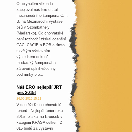
O uplynulém víkendu
zabojoval náš Ero o titul
mezinárodního šampiona C. I.
B. na Mezinárodní výstavě
psů v Szombathely
(Maďarsko). Od chorvatské
paní rozhodčí získal ocenění
CAC, CACIB a BOB a tímto
skvělým výstavním
výsledkem dokončil
maďarský šampionát a
zároveň splnil všechny
podmínky pro...
Náš ERO nejlepší JRT
pes 2015!
26.06.2016 15:21
V soutěži Klubu chovatelů
teriérů - Nejlepší teriér roku
2015 - získal ná Eroušek v
kategorii KRÁSA celkem 2
815 bodů za výstavní