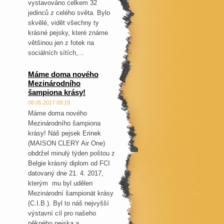
vystavováno celkem 32
jedinců z celého světa. Bylo
skvělé, vidět všechny ty
krásné pejsky, které známe
většinou jen z fotek na
sociálních sítích,...
Máme doma nového
Mezinárodního
šampiona krásy!
08.05.2017 09:19
Máme doma nového
Mezinárodního šampiona
krásy! Náš pejsek Erinek
(MAISON CLERY Air One)
obdržel minulý týden poštou z
Belgie krásný diplom od FCI
datovaný dne 21. 4. 2017,
kterým mu byl udělen
Mezinárodní šampionát krásy
(C.I.B.). Byl to náš nejvyšší
výstavní cíl pro našeho
pěkného pejska a...