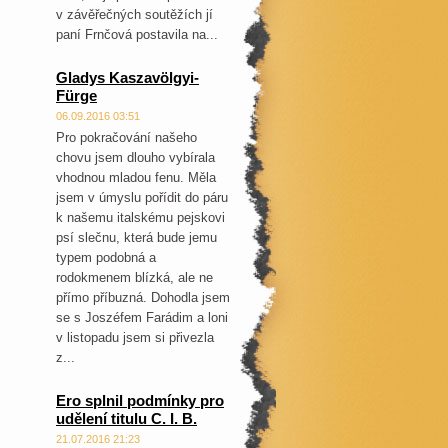
v závěřečných soutěžích jí
paní Frnčová postavila na...
Gladys Kaszavölgyi-
Fürge
06.09.2016 03:51
Pro pokračování našeho
chovu jsem dlouho vybírala
vhodnou mladou fenu. Měla
jsem v úmyslu pořídit do páru
k našemu italskému pejskovi
psí slečnu, která bude jemu
typem podobná a
rodokmenem blízká, ale ne
přímo příbuzná. Dohodla jsem
se s Joszéfem Farádim a loni
v listopadu jsem si přivezla
z...
Ero splnil podmínky pro
udělení titulu C. I. B.
21.07.2016 21:23