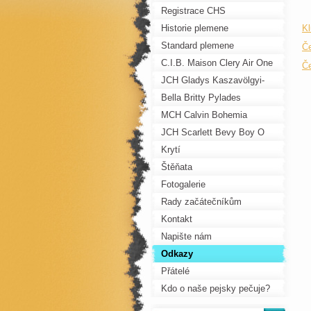
Registrace CHS
Historie plemene
Kl
Standard plemene
Če
C.I.B. Maison Clery Air One
Če
JCH Gladys Kaszavölgyi-
Fürge
Bella Britty Pylades
MCH Calvin Bohemia
Pechos
JCH Scarlett Bevy Boy O
Boy
Krytí
Štěňata
Fotogalerie
Rady začátečníkům
Kontakt
Napište nám
Odkazy
Přátelé
Kdo o naše pejsky pečuje?