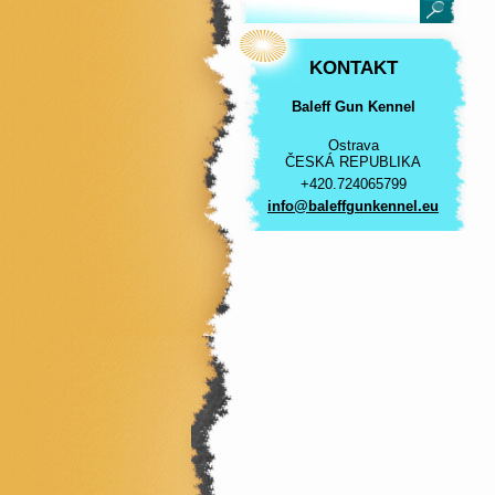
KONTAKT
Baleff Gun Kennel
Ostrava
ČESKÁ REPUBLIKA
+420.724065799
info@bal
effgunke
nnel.eu