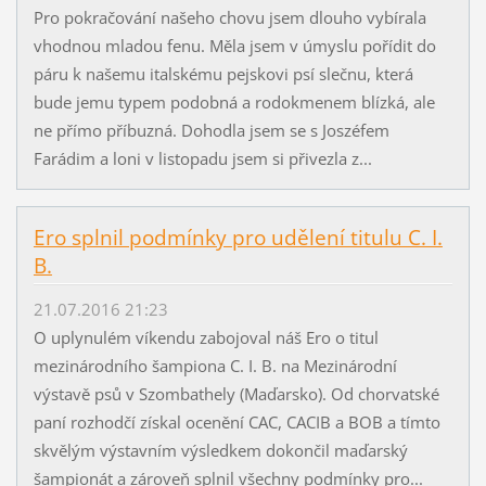
Pro pokračování našeho chovu jsem dlouho vybírala
vhodnou mladou fenu. Měla jsem v úmyslu pořídit do
páru k našemu italskému pejskovi psí slečnu, která
bude jemu typem podobná a rodokmenem blízká, ale
ne přímo příbuzná. Dohodla jsem se s Joszéfem
Farádim a loni v listopadu jsem si přivezla z...
Ero splnil podmínky pro udělení titulu C. I.
B.
21.07.2016 21:23
O uplynulém víkendu zabojoval náš Ero o titul
mezinárodního šampiona C. I. B. na Mezinárodní
výstavě psů v Szombathely (Maďarsko). Od chorvatské
paní rozhodčí získal ocenění CAC, CACIB a BOB a tímto
skvělým výstavním výsledkem dokončil maďarský
šampionát a zároveň splnil všechny podmínky pro...