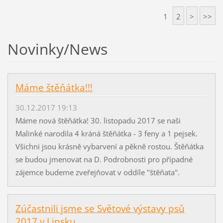
1
2
>
>>
Novinky/News
Máme štěňátka!!!
30.12.2017 19:13
Máme nová štěňátka! 30. listopadu 2017 se naši
Malinké narodila 4 kráná štěňátka - 3 feny a 1 pejsek.
Všichni jsou krásně vybarvení a pěkně rostou. Štěňátka
se budou jmenovat na D. Podrobnosti pro případné
zájemce budeme zveřejňovat v oddíle "štěňata".
Zúčastnili jsme se Světové výstavy psů
2017 v Lipsku