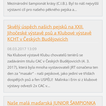
Mezinárodní šampionát krásy (C.I.B.). Byl to náš nejvyšší
výstavní cíl pro našeho pěkného pejska a...
Skvělý úspěch našich pejsků na XXII.
Jihočeské výstavě psů a Klubové výstavě
KCHT v Českých Budějovicích
08.03.2017 13:09
Na Klubové výstavě Klubu chovatelů teriérů se
zadáváním titulu CAC v Českých Budějovicích (4. 3.
2017), která byla mnoha vystavovateli JRT označena ten
den za "masakr" - naši pejskové, jako jediní ve třídách
dospělých psů a fen USPĚLI! Malinka i Erin si z klubové
výstavy odvezli 2x CAC v...
Naše malá maďarská JUNIOR ŠAMPIONKA