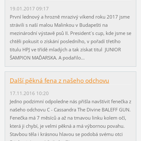
19.01.2017 09:17
První lednový a hrozně mrazivý víkend roku 2017 jsme
strávili s naší malou Malinkou v Budapešti na
mezinárodní výstavě psů II. President´s cup, kde jsme se
chtěli pokusit o získání posledního, v pořadí třetího
titulu HPJ ve třídě mladých a tak získat titul JUNIOR
ŠAMPION MAĎARSKA. A podařilo...
Další pěkná fena z našeho odchovu
17.11.2016 10:20
Jedno podzimní odpoledne nás přišla navštívit fenečka z
našeho odchovu C - Cassandra The Divine BALEFF GUN.
Fenečka má 7 měsíců a až na tmavou linku kolem očí,
která ji chybí, je velmi pěkná a má výbornou povahu.
Stavbou těla i krásnou hlavou se podobá svému otci