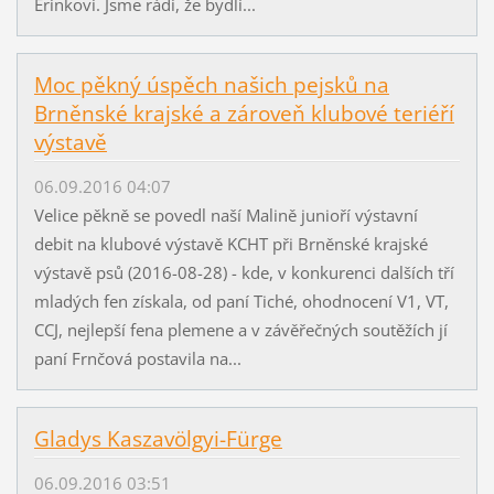
Erinkovi. Jsme rádi, že bydlí...
Moc pěkný úspěch našich pejsků na
Brněnské krajské a zároveň klubové teriéří
výstavě
06.09.2016 04:07
Velice pěkně se povedl naší Malině junioří výstavní
debit na klubové výstavě KCHT při Brněnské krajské
výstavě psů (2016-08-28) - kde, v konkurenci dalších tří
mladých fen získala, od paní Tiché, ohodnocení V1, VT,
CCJ, nejlepší fena plemene a v závěřečných soutěžích jí
paní Frnčová postavila na...
Gladys Kaszavölgyi-Fürge
06.09.2016 03:51