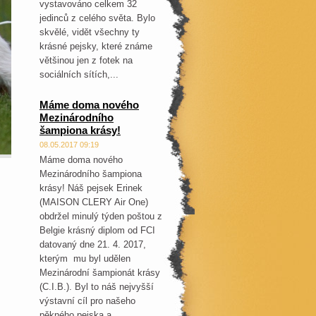
vystavováno celkem 32
jedinců z celého světa. Bylo
skvělé, vidět všechny ty
krásné pejsky, které známe
většinou jen z fotek na
sociálních sítích,...
Máme doma nového
Mezinárodního
šampiona krásy!
08.05.2017 09:19
Máme doma nového
Mezinárodního šampiona
krásy! Náš pejsek Erinek
(MAISON CLERY Air One)
obdržel minulý týden poštou z
Belgie krásný diplom od FCI
datovaný dne 21. 4. 2017,
kterým mu byl udělen
Mezinárodní šampionát krásy
(C.I.B.). Byl to náš nejvyšší
výstavní cíl pro našeho
pěkného pejska a...