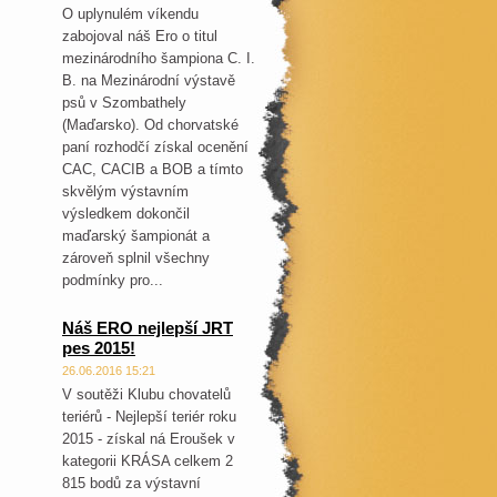
O uplynulém víkendu
zabojoval náš Ero o titul
mezinárodního šampiona C. I.
B. na Mezinárodní výstavě
psů v Szombathely
(Maďarsko). Od chorvatské
paní rozhodčí získal ocenění
CAC, CACIB a BOB a tímto
skvělým výstavním
výsledkem dokončil
maďarský šampionát a
zároveň splnil všechny
podmínky pro...
Náš ERO nejlepší JRT
pes 2015!
26.06.2016 15:21
V soutěži Klubu chovatelů
teriérů - Nejlepší teriér roku
2015 - získal ná Eroušek v
kategorii KRÁSA celkem 2
815 bodů za výstavní