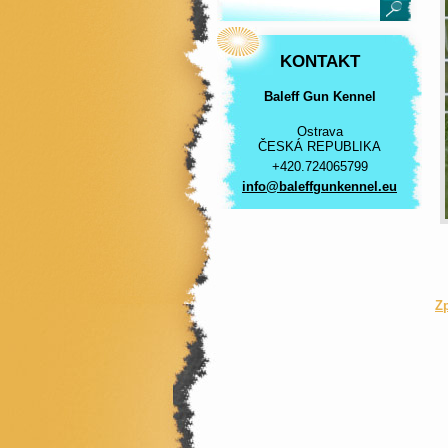
KONTAKT
Baleff Gun Kennel
Ostrava
ČESKÁ REPUBLIKA
+420.724065799
info@bal
effgunke
nnel.eu
Z