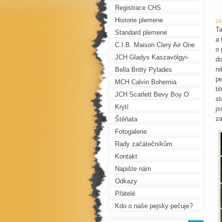
Registrace CHS
Historie plemene
04
Ta
Standard plemene
a 
C.I.B. Maison Clery Air One
o 
JCH Gladys Kaszavölgyi-
do
ná
Fürge
Bella Britty Pylades
pe
MCH Calvin Bohemia
ti
Pechos
JCH Scarlett Bevy Boy O
st
Boy
Krytí
js
za
Štěňata
Fotogalerie
Rady začátečníkům
Kontakt
Napište nám
Odkazy
Přátelé
Kdo o naše pejsky pečuje?