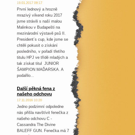
19.01.2017 09:17
První lednový a hrozně
mrazivý víkend roku 2017
jsme strávili s naší malou
Malinkou v Budapešti na
mezinárodní výstavě psů II.
President´s cup, kde jsme se
chtěli pokusit o získání
posledního, v pořadí třetího
titulu HPJ ve třídě mladých a
tak získat titul JUNIOR
ŠAMPION MAĎARSKA. A
podařilo...
Další pěkná fena z
našeho odchovu
17.11.2016 10:20
Jedno podzimní odpoledne
nás přišla navštívit fenečka z
našeho odchovu C -
Cassandra The Divine
BALEFF GUN. Fenečka má 7