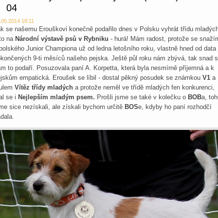
04
.05.2014 18:11
k se našemu Erouškovi konečně podařilo dnes v Polsku vyhrát třídu mladých
to na
Národní výstavě psů v Rybniku
- hurá! Mám radost, protože se snaží
polského Junior Championa už od ledna letošního roku, vlastně hned od data
končených 9-ti měsíců našeho pejska. Ještě půl roku nám zbývá, tak snad 
m to podaří. Posuzovala paní A. Korpetta, která byla nesmírně příjemná a k
jskům empatická. Eroušek se líbil - dostal pěkný posudek se známkou
V1
a
tulem
Vítěz třídy mladých
a protože neměl ve třídě mladých fen konkurenci,
al se i
Nejlepším mladým psem.
Prošli jsme se také v kolečku o
BOB
a, to
me sice nezískali, ale získali bychom určitě
BOS
e, kdyby ho paní rozhodčí
dala.