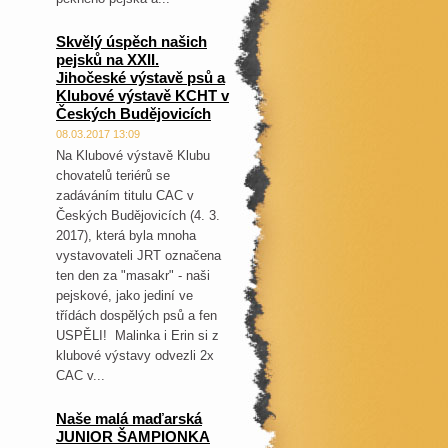
Skvělý úspěch našich
pejsků na XXII.
Jihočeské výstavě psů a
Klubové výstavě KCHT v
Českých Budějovicích
08.03.2017 13:09
Na Klubové výstavě Klubu
chovatelů teriérů se
zadáváním titulu CAC v
Českých Budějovicích (4. 3.
2017), která byla mnoha
vystavovateli JRT označena
ten den za "masakr" - naši
pejskové, jako jediní ve
třídách dospělých psů a fen
USPĚLI! Malinka i Erin si z
klubové výstavy odvezli 2x
CAC v...
Naše malá maďarská
JUNIOR ŠAMPIONKA