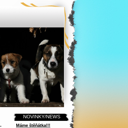
NOVINKY/NEWS
-
Máme štěňátka!!!