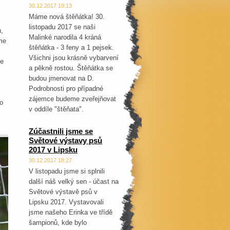
30.12.2017 19:13
Máme nová štěňátka! 30.
listopadu 2017 se naši
,
Malinké narodila 4 kráná
me
štěňátka - 3 feny a 1 pejsek.
Všichni jsou krásně vybarvení
se
a pěkně rostou. Štěňátka se
budou jmenovat na D.
Podrobnosti pro případné
zájemce budeme zveřejňovat
ho
v oddíle "štěňata".
Zúčastnili jsme se
Světové výstavy psů
2017 v Lipsku
30.12.2017 18:27
V listopadu jsme si splnili
další náš velký sen - účast na
Světové výstavě psů v
Lipsku 2017. Vystavovali
jsme našeho Erinka ve třídě
šampionů, kde bylo