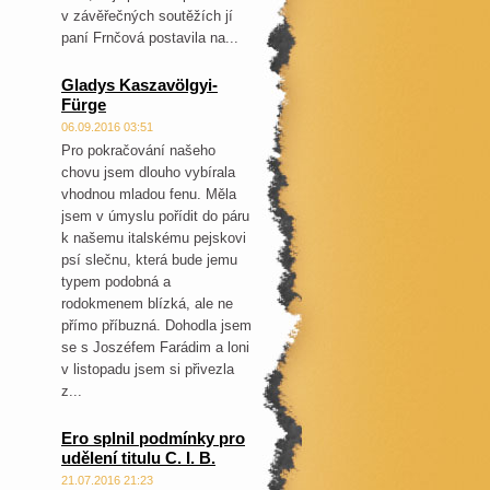
v závěřečných soutěžích jí
paní Frnčová postavila na...
Gladys Kaszavölgyi-
Fürge
06.09.2016 03:51
Pro pokračování našeho
chovu jsem dlouho vybírala
vhodnou mladou fenu. Měla
jsem v úmyslu pořídit do páru
k našemu italskému pejskovi
psí slečnu, která bude jemu
typem podobná a
rodokmenem blízká, ale ne
přímo příbuzná. Dohodla jsem
se s Joszéfem Farádim a loni
v listopadu jsem si přivezla
z...
Ero splnil podmínky pro
udělení titulu C. I. B.
21.07.2016 21:23