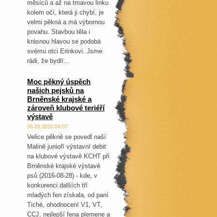
měsíců a až na tmavou linku
kolem očí, která ji chybí, je
velmi pěkná a má výbornou
povahu. Stavbou těla i
krásnou hlavou se podobá
svému otci Erinkovi. Jsme
rádi, že bydlí...
Moc pěkný úspěch
našich pejsků na
Brněnské krajské a
zároveň klubové teriéří
výstavě
06.09.2016 04:07
Velice pěkně se povedl naší
Malině junioří výstavní debit
na klubové výstavě KCHT při
Brněnské krajské výstavě
psů (2016-08-28) - kde, v
konkurenci dalších tří
mladých fen získala, od paní
Tiché, ohodnocení V1, VT,
CCJ, nejlepší fena plemene a