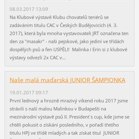
08.03.2017 13:09
Na Klubové výstavě Klubu chovatelů teriérů se
zadáváním titulu CAC v Českých Budějovicích (4. 3.
2017), která byla mnoha vystavovateli JRT označena ten
den za "masakr" - naši pejskové, jako jediní ve třídách
dospělých psů a fen USPĚLI! Malinka i Erin si z klubové
výstavy odvezli 2x CAC v...
Naše malá maďarská JUNIOR ŠAMPIONKA
19.01.2017 09:17
První lednový a hrozně mrazivý víkend roku 2017 jsme
strávili s naší malou Malinkou v Budapešti na
mezinárodní výstavě psů II. President´s cup, kde jsme se
chtěli pokusit o získání posledního, v pořadí třetího
titulu HPJ ve třídě mladých a tak získat titul JUNIOR