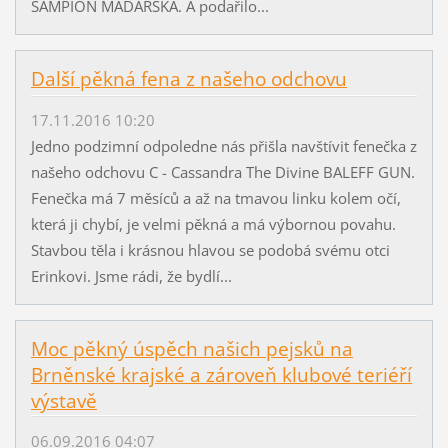
ŠAMPION MAĎARSKA. A podařilo...
Další pěkná fena z našeho odchovu
17.11.2016 10:20
Jedno podzimní odpoledne nás přišla navštívit fenečka z
našeho odchovu C - Cassandra The Divine BALEFF GUN.
Fenečka má 7 měsíců a až na tmavou linku kolem očí,
která ji chybí, je velmi pěkná a má výbornou povahu.
Stavbou těla i krásnou hlavou se podobá svému otci
Erinkovi. Jsme rádi, že bydlí...
Moc pěkný úspěch našich pejsků na
Brněnské krajské a zároveň klubové teriéří
výstavě
06.09.2016 04:07