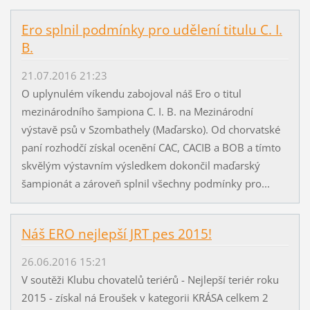
Ero splnil podmínky pro udělení titulu C. I.
B.
21.07.2016 21:23
O uplynulém víkendu zabojoval náš Ero o titul
mezinárodního šampiona C. I. B. na Mezinárodní
výstavě psů v Szombathely (Maďarsko). Od chorvatské
paní rozhodčí získal ocenění CAC, CACIB a BOB a tímto
skvělým výstavním výsledkem dokončil maďarský
šampionát a zároveň splnil všechny podmínky pro...
Náš ERO nejlepší JRT pes 2015!
26.06.2016 15:21
V soutěži Klubu chovatelů teriérů - Nejlepší teriér roku
2015 - získal ná Eroušek v kategorii KRÁSA celkem 2