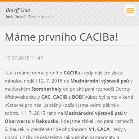
Baleff Gun
Jack Russell Terrier kennel
Máme prvního CACIBa!
17.07.2015 11:47
Tak a máme doma prvního
CACIB
a - tedy náš Ero získal
minulou neděli 12. 7. 2015 na
Mezinárodní výstavě psů
v
maďarském
Szombathely
od polské paní rozhodčí Doroty
Witkowske tituly
CAC, CACIB
a
BOB
! Vůbec byl tento víkend
výstavně pro nás úspěšný - začali jsme velmi pěkně v
sobotu 11. 7. 2015 ráno na
Mezinárodní výstavě psů v
Oberwartu v Rakousku
, kde jsme získali, od paní rozhodčí
S. Kaurek, v otevřené třídě ohodnocení
V1, CACA
- tedy v
pořadí už druhé čekatelství rakouského šampionátu a