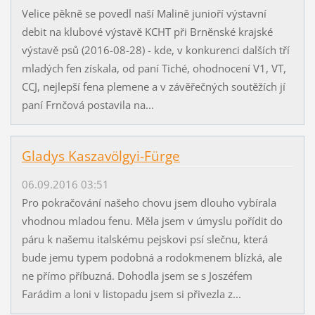
Velice pěkně se povedl naší Malině junioří výstavní
debit na klubové výstavě KCHT při Brněnské krajské
výstavě psů (2016-08-28) - kde, v konkurenci dalších tří
mladých fen získala, od paní Tiché, ohodnocení V1, VT,
CCJ, nejlepší fena plemene a v závěřečných soutěžích jí
paní Frnčová postavila na...
Gladys Kaszavölgyi-Fürge
06.09.2016 03:51
Pro pokračování našeho chovu jsem dlouho vybírala
vhodnou mladou fenu. Měla jsem v úmyslu pořídit do
páru k našemu italskému pejskovi psí slečnu, která
bude jemu typem podobná a rodokmenem blízká, ale
ne přímo příbuzná. Dohodla jsem se s Joszéfem
Farádim a loni v listopadu jsem si přivezla z...