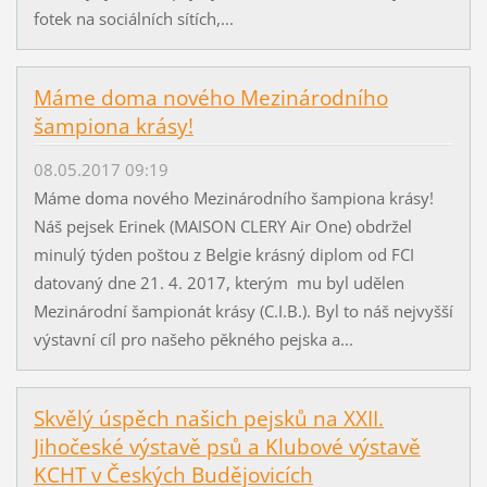
fotek na sociálních sítích,...
Máme doma nového Mezinárodního
šampiona krásy!
08.05.2017 09:19
Máme doma nového Mezinárodního šampiona krásy!
Náš pejsek Erinek (MAISON CLERY Air One) obdržel
minulý týden poštou z Belgie krásný diplom od FCI
datovaný dne 21. 4. 2017, kterým mu byl udělen
Mezinárodní šampionát krásy (C.I.B.). Byl to náš nejvyšší
výstavní cíl pro našeho pěkného pejska a...
Skvělý úspěch našich pejsků na XXII.
Jihočeské výstavě psů a Klubové výstavě
KCHT v Českých Budějovicích