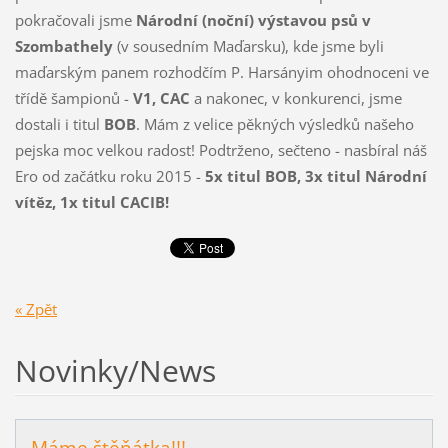
pokračovali jsme
Národní (noční) výstavou psů v
Szombathely
(v sousedním Maďarsku), kde jsme byli
maďarským panem rozhodčím P. Harsányim ohodnoceni ve
třídě šampionů -
V1, CAC
a nakonec, v konkurenci, jsme
dostali i titul
BOB
. Mám z velice pěkných výsledků našeho
pejska moc velkou radost! Podtrženo, sečteno - nasbíral náš
Ero od začátku roku 2015 -
5x titul BOB, 3x titul Národní
vítěz, 1x titul CACIB!
« Zpět
Novinky/News
Máme štěňátka!!!