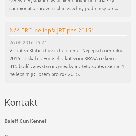
skvělým výstavním výsledkem dokončil maďarský
šampionát a zároveň splnil všechny podmínky pro...
Náš ERO nejlepší JRT pes 2015!
26.06.2016 15:21
V soutěži Klubu chovatelů teriérů - Nejlepší teriér roku
2015 - získal ná Eroušek v kategorii KRÁSA celkem 2
815 bodů za výstavní výsledky a v této soutěži se stal 1.
nejlepším JRT psem pro rok 2015.
Kontakt
Baleff Gun Kennel