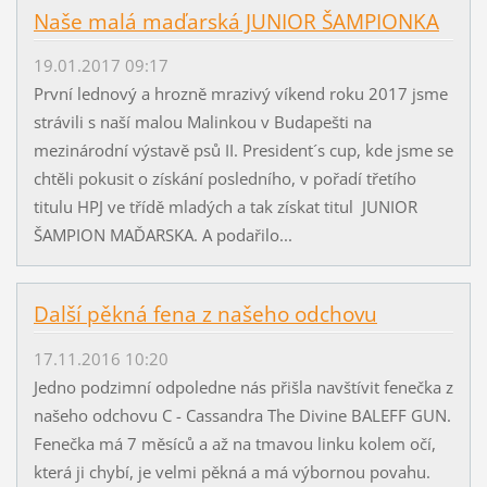
Naše malá maďarská JUNIOR ŠAMPIONKA
19.01.2017 09:17
První lednový a hrozně mrazivý víkend roku 2017 jsme
strávili s naší malou Malinkou v Budapešti na
mezinárodní výstavě psů II. President´s cup, kde jsme se
chtěli pokusit o získání posledního, v pořadí třetího
titulu HPJ ve třídě mladých a tak získat titul JUNIOR
ŠAMPION MAĎARSKA. A podařilo...
Další pěkná fena z našeho odchovu
17.11.2016 10:20
Jedno podzimní odpoledne nás přišla navštívit fenečka z
našeho odchovu C - Cassandra The Divine BALEFF GUN.
Fenečka má 7 měsíců a až na tmavou linku kolem očí,
která ji chybí, je velmi pěkná a má výbornou povahu.