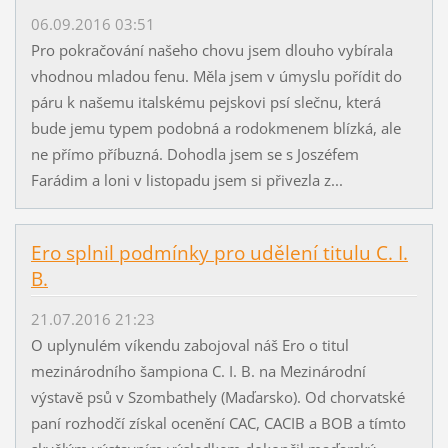
06.09.2016 03:51
Pro pokračování našeho chovu jsem dlouho vybírala
vhodnou mladou fenu. Měla jsem v úmyslu pořídit do
páru k našemu italskému pejskovi psí slečnu, která
bude jemu typem podobná a rodokmenem blízká, ale
ne přímo příbuzná. Dohodla jsem se s Joszéfem
Farádim a loni v listopadu jsem si přivezla z...
Ero splnil podmínky pro udělení titulu C. I.
B.
21.07.2016 21:23
O uplynulém víkendu zabojoval náš Ero o titul
mezinárodního šampiona C. I. B. na Mezinárodní
výstavě psů v Szombathely (Maďarsko). Od chorvatské
paní rozhodčí získal ocenění CAC, CACIB a BOB a tímto