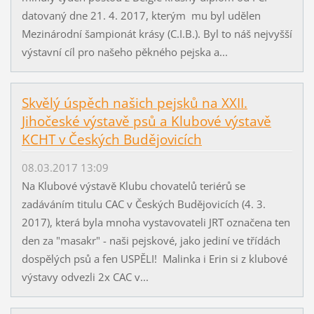
datovaný dne 21. 4. 2017, kterým mu byl udělen
Mezinárodní šampionát krásy (C.I.B.). Byl to náš nejvyšší
výstavní cíl pro našeho pěkného pejska a...
Skvělý úspěch našich pejsků na XXII.
Jihočeské výstavě psů a Klubové výstavě
KCHT v Českých Budějovicích
08.03.2017 13:09
Na Klubové výstavě Klubu chovatelů teriérů se
zadáváním titulu CAC v Českých Budějovicích (4. 3.
2017), která byla mnoha vystavovateli JRT označena ten
den za "masakr" - naši pejskové, jako jediní ve třídách
dospělých psů a fen USPĚLI! Malinka i Erin si z klubové
výstavy odvezli 2x CAC v...