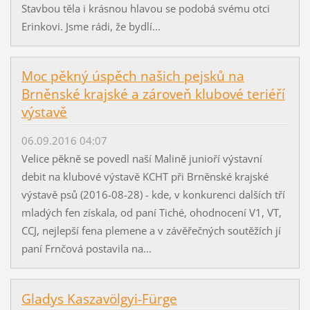
Stavbou těla i krásnou hlavou se podobá svému otci
Erinkovi. Jsme rádi, že bydlí...
Moc pěkný úspěch našich pejsků na
Brněnské krajské a zároveň klubové teriéří
výstavě
06.09.2016 04:07
Velice pěkně se povedl naší Malině junioří výstavní
debit na klubové výstavě KCHT při Brněnské krajské
výstavě psů (2016-08-28) - kde, v konkurenci dalších tří
mladých fen získala, od paní Tiché, ohodnocení V1, VT,
CCJ, nejlepší fena plemene a v závěřečných soutěžích jí
paní Frnčová postavila na...
Gladys Kaszavölgyi-Fürge