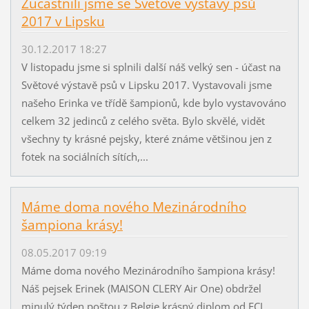
Zúčastnili jsme se Světové výstavy psů
2017 v Lipsku
30.12.2017 18:27
V listopadu jsme si splnili další náš velký sen - účast na
Světové výstavě psů v Lipsku 2017. Vystavovali jsme
našeho Erinka ve třídě šampionů, kde bylo vystavováno
celkem 32 jedinců z celého světa. Bylo skvělé, vidět
všechny ty krásné pejsky, které známe většinou jen z
fotek na sociálních sítích,...
Máme doma nového Mezinárodního
šampiona krásy!
08.05.2017 09:19
Máme doma nového Mezinárodního šampiona krásy!
Náš pejsek Erinek (MAISON CLERY Air One) obdržel
minulý týden poštou z Belgie krásný diplom od FCI