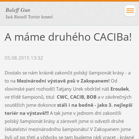
Baleff Gun
Jack Russell Terrier kennel
A máme druhého CACIBa!
05.08.2015 13:32
Dostalo se nám krásně zakončit polský šampionát krásy - a
to na
Mezinárodní výstavě psů v Zakopanem!
Od
slovinské paní rozhodčí Tatjany Urek obdržel náš
Eroušek
,
ve třídě šampionů, titul
CWC, CACIB, BOB
a v závěrečných
soutěžích jsme dokonce
stáli i na bedně - jako 3. nejlepší
teriér na výstavě!!!
A tak jsme v jednom dni zakončili
polský šampionát krásy a zároveň jsme si odvezli druhé
čekatelství mezinárodního šampionátu! V Zakopanem jsme
byli už po třetí a vždycky se tam budeme rádi vracet - krásné