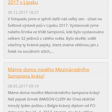
2017 v Lipsku
30.12.2017 18:27
V listopadu jsme si splnili další náš velký sen - účast na
Světové výstavě psů v Lipsku 2017. Vystavovali jsme
našeho Erinka ve třídě šampionů, kde bylo vystavováno
celkem 32 jedinců z celého světa. Bylo skvělé, vidět
všechny ty krásné pejsky, které známe většinou jen z
fotek na sociálních sítích,...
Máme doma nového Mezinárodního
šampiona krásy!
08.05.2017 09:19
Máme doma nového Mezinárodního šampiona krásy!
Náš pejsek Erinek (MAISON CLERY Air One) obdržel
minulý týden poštou z Belgie krásný diplom od FCI
datovaný dne 21. 4. 2017, kterým mu byl udělen