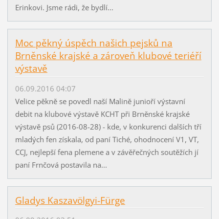
Erinkovi. Jsme rádi, že bydlí...
Moc pěkný úspěch našich pejsků na
Brněnské krajské a zároveň klubové teriéří
výstavě
06.09.2016 04:07
Velice pěkně se povedl naší Malině junioří výstavní
debit na klubové výstavě KCHT při Brněnské krajské
výstavě psů (2016-08-28) - kde, v konkurenci dalších tří
mladých fen získala, od paní Tiché, ohodnocení V1, VT,
CCJ, nejlepší fena plemene a v závěřečných soutěžích jí
paní Frnčová postavila na...
Gladys Kaszavölgyi-Fürge