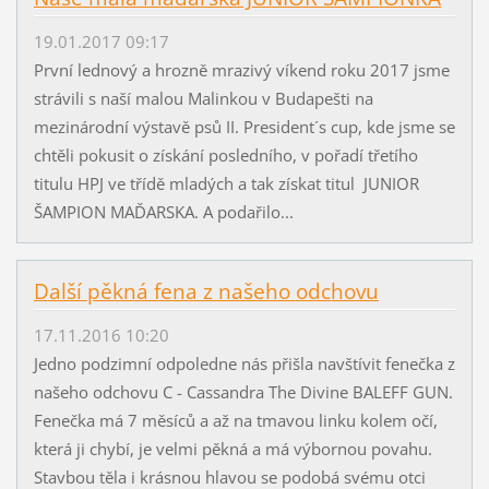
19.01.2017 09:17
První lednový a hrozně mrazivý víkend roku 2017 jsme
strávili s naší malou Malinkou v Budapešti na
mezinárodní výstavě psů II. President´s cup, kde jsme se
chtěli pokusit o získání posledního, v pořadí třetího
titulu HPJ ve třídě mladých a tak získat titul JUNIOR
ŠAMPION MAĎARSKA. A podařilo...
Další pěkná fena z našeho odchovu
17.11.2016 10:20
Jedno podzimní odpoledne nás přišla navštívit fenečka z
našeho odchovu C - Cassandra The Divine BALEFF GUN.
Fenečka má 7 měsíců a až na tmavou linku kolem očí,
která ji chybí, je velmi pěkná a má výbornou povahu.
Stavbou těla i krásnou hlavou se podobá svému otci