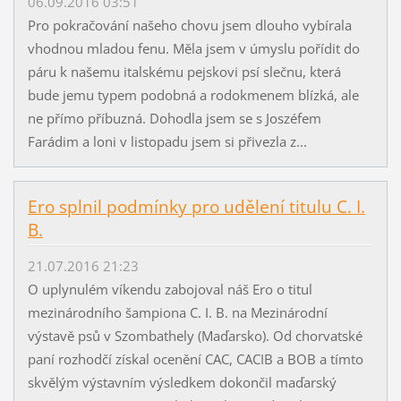
06.09.2016 03:51
Pro pokračování našeho chovu jsem dlouho vybírala
vhodnou mladou fenu. Měla jsem v úmyslu pořídit do
páru k našemu italskému pejskovi psí slečnu, která
bude jemu typem podobná a rodokmenem blízká, ale
ne přímo příbuzná. Dohodla jsem se s Joszéfem
Farádim a loni v listopadu jsem si přivezla z...
Ero splnil podmínky pro udělení titulu C. I.
B.
21.07.2016 21:23
O uplynulém víkendu zabojoval náš Ero o titul
mezinárodního šampiona C. I. B. na Mezinárodní
výstavě psů v Szombathely (Maďarsko). Od chorvatské
paní rozhodčí získal ocenění CAC, CACIB a BOB a tímto
skvělým výstavním výsledkem dokončil maďarský