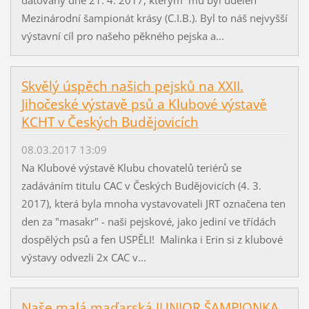
Mezinárodní šampionát krásy (C.I.B.). Byl to náš nejvyšší
výstavní cíl pro našeho pěkného pejska a...
Skvělý úspěch našich pejsků na XXII.
Jihočeské výstavě psů a Klubové výstavě
KCHT v Českých Budějovicích
08.03.2017 13:09
Na Klubové výstavě Klubu chovatelů teriérů se
zadáváním titulu CAC v Českých Budějovicích (4. 3.
2017), která byla mnoha vystavovateli JRT označena ten
den za "masakr" - naši pejskové, jako jediní ve třídách
dospělých psů a fen USPĚLI! Malinka i Erin si z klubové
výstavy odvezli 2x CAC v...
Naše malá maďarská JUNIOR ŠAMPIONKA