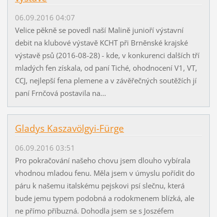
06.09.2016 04:07
Velice pěkně se povedl naší Malině junioří výstavní
debit na klubové výstavě KCHT při Brněnské krajské
výstavě psů (2016-08-28) - kde, v konkurenci dalších tří
mladých fen získala, od paní Tiché, ohodnocení V1, VT,
CCJ, nejlepší fena plemene a v závěřečných soutěžích jí
paní Frnčová postavila na...
Gladys Kaszavölgyi-Fürge
06.09.2016 03:51
Pro pokračování našeho chovu jsem dlouho vybírala
vhodnou mladou fenu. Měla jsem v úmyslu pořídit do
páru k našemu italskému pejskovi psí slečnu, která
bude jemu typem podobná a rodokmenem blízká, ale
ne přímo příbuzná. Dohodla jsem se s Joszéfem