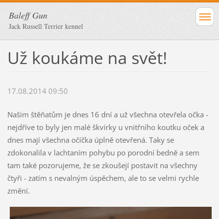
Baleff Gun
Jack Russell Terrier kennel
Už koukáme na svět!
17.08.2014 09:50
Našim štěňatům je dnes 16 dní a už všechna otevřela očka -
nejdříve to byly jen malé škvírky u vnitřního koutku oček a
dnes mají všechna očíčka úplně otevřená. Taky se
zdokonalila v lachtaním pohybu po porodní bedně a sem
tam také pozorujeme, že se zkoušejí postavit na všechny
čtyři - zatím s nevalným úspěchem, ale to se velmi rychle
změní.