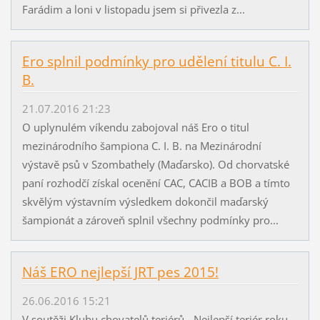
Farádim a loni v listopadu jsem si přivezla z...
Ero splnil podmínky pro udělení titulu C. I.
B.
21.07.2016 21:23
O uplynulém víkendu zabojoval náš Ero o titul
mezinárodního šampiona C. I. B. na Mezinárodní
výstavě psů v Szombathely (Maďarsko). Od chorvatské
paní rozhodčí získal ocenění CAC, CACIB a BOB a tímto
skvělým výstavním výsledkem dokončil maďarský
šampionát a zároveň splnil všechny podmínky pro...
Náš ERO nejlepší JRT pes 2015!
26.06.2016 15:21
V soutěži Klubu chovatelů teriérů - Nejlepší teriér roku