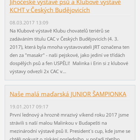
Jihočeské výstavě psů a Klubové výstavě
KCHT v Českých Budějovicích
08.03.2017 13:09
Na Klubové výstavě Klubu chovatelů teriérů se
zadáváním titulu CAC v Českých Budějovicích (4. 3.
2017), která byla mnoha vystavovateli JRT označena ten
den za "masakr" - naši pejskové, jako jediní ve třídách
dospělých psů a fen USPĚLI! Malinka i Erin si z klubové
výstavy odvezli 2x CAC v...
Naše malá maďarská JUNIOR ŠAMPIONKA
19.01.2017 09:17
První lednový a hrozně mrazivý víkend roku 2017 jsme
strávili s naší malou Malinkou v Budapešti na
mezinárodní výstavě psů II. President´s cup, kde jsme se
chtěli pokusit o získání posledního, v pořadí třetího