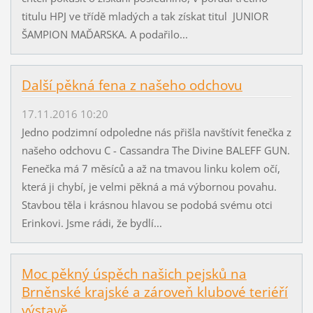
titulu HPJ ve třídě mladých a tak získat titul JUNIOR
ŠAMPION MAĎARSKA. A podařilo...
Další pěkná fena z našeho odchovu
17.11.2016 10:20
Jedno podzimní odpoledne nás přišla navštívit fenečka z
našeho odchovu C - Cassandra The Divine BALEFF GUN.
Fenečka má 7 měsíců a až na tmavou linku kolem očí,
která ji chybí, je velmi pěkná a má výbornou povahu.
Stavbou těla i krásnou hlavou se podobá svému otci
Erinkovi. Jsme rádi, že bydlí...
Moc pěkný úspěch našich pejsků na
Brněnské krajské a zároveň klubové teriéří
výstavě