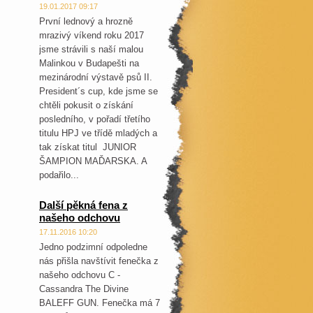
19.01.2017 09:17
První lednový a hrozně
mrazivý víkend roku 2017
jsme strávili s naší malou
Malinkou v Budapešti na
mezinárodní výstavě psů II.
President´s cup, kde jsme se
chtěli pokusit o získání
posledního, v pořadí třetího
titulu HPJ ve třídě mladých a
tak získat titul JUNIOR
ŠAMPION MAĎARSKA. A
podařilo...
Další pěkná fena z
našeho odchovu
17.11.2016 10:20
Jedno podzimní odpoledne
nás přišla navštívit fenečka z
našeho odchovu C -
Cassandra The Divine
BALEFF GUN. Fenečka má 7