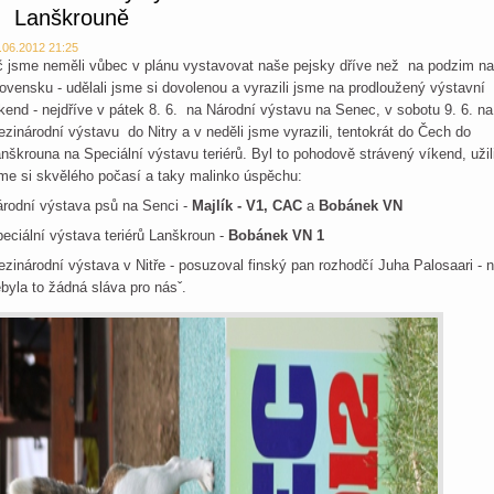
Lanškrouně
.06.2012 21:25
 jsme neměli vůbec v plánu vystavovat naše pejsky dříve než na podzim na
ovensku - udělali jsme si dovolenou a vyrazili jsme na prodloužený výstavní
kend - nejdříve v pátek 8. 6. na Národní výstavu na Senec, v sobotu 9. 6. na
zinárodní výstavu do Nitry a v neděli jsme vyrazili, tentokrát do Čech do
nškrouna na Speciální výstavu teriérů. Byl to pohodově strávený víkend, užil
me si skvělého počasí a taky malinko úspěchu:
rodní výstava psů na Senci -
Majlík - V1, CAC
a
Bobánek VN
eciální výstava teriérů Lanškroun -
Bobánek VN 1
zinárodní výstava v Nitře - posuzoval finský pan rozhodčí Juha Palosaari - n
byla to žádná sláva pro násˇ.