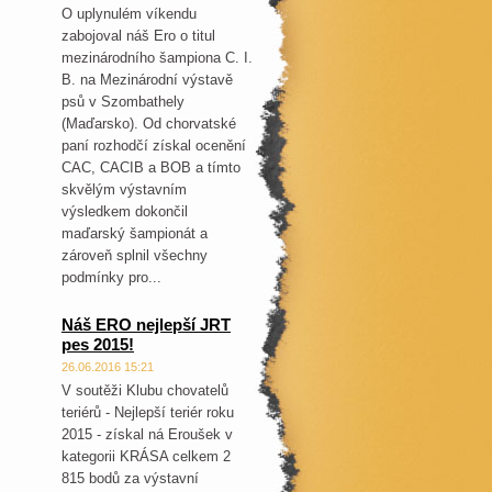
O uplynulém víkendu
zabojoval náš Ero o titul
mezinárodního šampiona C. I.
B. na Mezinárodní výstavě
psů v Szombathely
(Maďarsko). Od chorvatské
paní rozhodčí získal ocenění
CAC, CACIB a BOB a tímto
skvělým výstavním
výsledkem dokončil
maďarský šampionát a
zároveň splnil všechny
podmínky pro...
Náš ERO nejlepší JRT
pes 2015!
26.06.2016 15:21
V soutěži Klubu chovatelů
teriérů - Nejlepší teriér roku
2015 - získal ná Eroušek v
kategorii KRÁSA celkem 2
815 bodů za výstavní