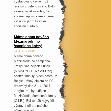
vystavováno celkem 32
jedinců z celého světa. Bylo
skvělé, vidět všechny ty
krásné pejsky, které známe
většinou jen z fotek na
sociálních sítích,...
Máme doma nového
Mezinárodního
šampiona krásy!
08.05.2017 09:19
Máme doma nového
Mezinárodního šampiona
krásy! Náš pejsek Erinek
(MAISON CLERY Air One)
obdržel minulý týden poštou z
Belgie krásný diplom od FCI
datovaný dne 21. 4. 2017,
kterým mu byl udělen
Mezinárodní šampionát krásy
(C.I.B.). Byl to náš nejvyšší
výstavní cíl pro našeho
pěkného pejska a...