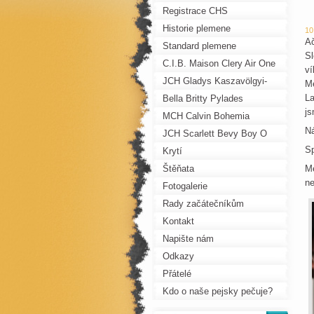
Registrace CHS
Historie plemene
10
Ač
Standard plemene
Sl
C.I.B. Maison Clery Air One
ví
JCH Gladys Kaszavölgyi-
Me
La
Fürge
Bella Britty Pylades
js
MCH Calvin Bohemia
Ná
Pechos
JCH Scarlett Bevy Boy O
Sp
Boy
Krytí
Štěňata
Me
ne
Fotogalerie
Rady začátečníkům
Kontakt
Napište nám
Odkazy
Přátelé
Kdo o naše pejsky pečuje?