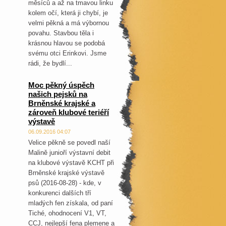
měsíců a až na tmavou linku
kolem očí, která ji chybí, je
velmi pěkná a má výbornou
povahu. Stavbou těla i
krásnou hlavou se podobá
svému otci Erinkovi. Jsme
rádi, že bydlí...
Moc pěkný úspěch
našich pejsků na
Brněnské krajské a
zároveň klubové teriéří
výstavě
06.09.2016 04:07
Velice pěkně se povedl naší
Malině junioří výstavní debit
na klubové výstavě KCHT při
Brněnské krajské výstavě
psů (2016-08-28) - kde, v
konkurenci dalších tří
mladých fen získala, od paní
Tiché, ohodnocení V1, VT,
CCJ, nejlepší fena plemene a