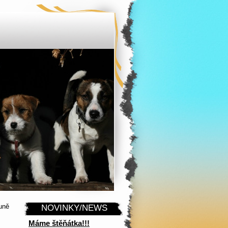
uně
NOVINKY/NEWS
Máme štěňátka!!!