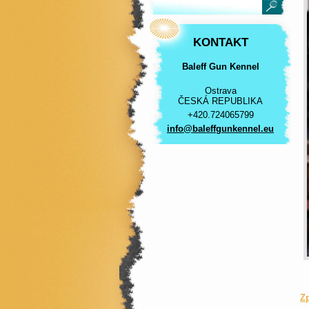
KONTAKT
Baleff Gun Kennel
Ostrava
ČESKÁ REPUBLIKA
+420.724065799
info@bal
effgunke
nnel.eu
Z