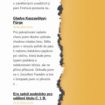
v závěřečných soutěžích jí
paní Frnčová postavila na...
Gladys Kaszavölgyi-
Fürge
06.09.2016 03:51
Pro pokračování našeho
chovu jsem dlouho vybírala
vhodnou mladou fenu. Měla
jsem v úmyslu pořídit do páru
k našemu italskému pejskovi
psí slečnu, která bude jemu
typem podobná a
rodokmenem blízká, ale ne
přímo příbuzná. Dohodla jsem
se s Joszéfem Farádim a loni
v listopadu jsem si přivezla
z...
Ero splnil podmínky pro
udělení titulu C. I. B.
21.07.2016 21:23