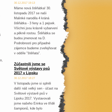
30.12.2017 19:13
Máme nová štěňátka! 30.
listopadu 2017 se naši
Malinké narodila 4 kráná
štěňátka - 3 feny a 1 pejsek.
Všichni jsou krásně vybarvení
a pěkně rostou. Štěňátka se
i
budou jmenovat na D.
Podrobnosti pro případné
zájemce budeme zveřejňovat
v oddíle "štěňata".
o,
Zúčastnili jsme se
Světové výstavy psů
2017 v Lipsku
30.12.2017 18:27
V listopadu jsme si splnili
další náš velký sen - účast na
Světové výstavě psů v
Lipsku 2017. Vystavovali
jsme našeho Erinka ve třídě
šampionů, kde bylo