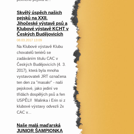
Skvělý úspěch našich
pejsků na XXII.
Jihočeské výstavě psů a
Klubové výstavě KCHT v
Českých Budějovicích
08.03.2017 13:09
Na Klubové výstavě Klubu
chovatelů teriérů se
zadáváním titulu CAC v
Českých Budějovicích (4. 3.
2017), která byla mnoha
vystavovateli JRT označena
ten den za "masakr" - naši
pejskové, jako jediní ve
třídách dospělých psů a fen
USPĚLI! Malinka i Erin si z
klubové výstavy odvezli 2x
CAC v...
Naše malá maďarská
JUNIOR ŠAMPIONKA