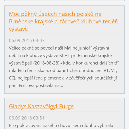
Moc pěkný úspěch našich pejsků na
Brněnské krajské a zároveň klubové teriéří
výstavě
06.09.2016 04:07
Velice pěkně se povedl naší Malině junioří výstavní
debit na klubové výstavě KCHT při Brněnské krajské
výstavě psů (2016-08-28) - kde, v konkurenci dalších tří
mladých fen získala, od paní Tiché, ohodnocení V1, VT,
CCJ, nejlepší fena plemene a v závěřečných soutěžích jí
paní Frnčová postavila na...
Gladys Kaszavölgyi-Fürge
06.09.2016 03:51
Pro pokračování našeho chovu jsem dlouho vybírala