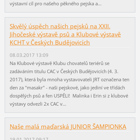
výstavní cíl pro našeho pěkného pejska a...
Skvělý úspěch našich pejsků na XXII.
Jihočeské výstavě psů a Klubové výstavě
KCHT v Českých Budějovicích
08.03.2017 13:09
Na Klubové výstavě Klubu chovatelů teriérů se
zadáváním titulu CAC v Českých Budějovicích (4. 3.
2017), která byla mnoha vystavovateli JRT označena ten
den za "masakr" - naši pejskové, jako jediní ve třídách
dospělých psů a fen USPĚLI! Malinka i Erin si z klubové
výstavy odvezli 2x CAC v...
Naše malá maďarská JUNIOR ŠAMPIONKA
19.01.2017 09:17