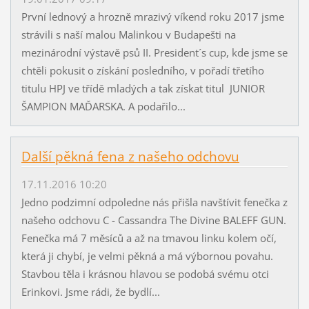
První lednový a hrozně mrazivý víkend roku 2017 jsme
strávili s naší malou Malinkou v Budapešti na
mezinárodní výstavě psů II. President´s cup, kde jsme se
chtěli pokusit o získání posledního, v pořadí třetího
titulu HPJ ve třídě mladých a tak získat titul JUNIOR
ŠAMPION MAĎARSKA. A podařilo...
Další pěkná fena z našeho odchovu
17.11.2016 10:20
Jedno podzimní odpoledne nás přišla navštívit fenečka z
našeho odchovu C - Cassandra The Divine BALEFF GUN.
Fenečka má 7 měsíců a až na tmavou linku kolem očí,
která ji chybí, je velmi pěkná a má výbornou povahu.
Stavbou těla i krásnou hlavou se podobá svému otci
Erinkovi. Jsme rádi, že bydlí...