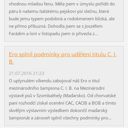
vhodnou mladou fenu. Měla jsem v úmyslu pořídit do
páru k našemu italskému pejskovi psí slečnu, která
bude jemu typem podobná a rodokmenem blízká, ale
ne přímo příbuzná. Dohodla jsem se s Joszéfem
Farádim a loni v listopadu jsem si přivezla z...
Ero splnil podmínky pro udělení titulu C. I.
B.
21.07.2016 21:23
O uplynulém víkendu zabojoval náš Ero o titul
mezinárodního šampiona C. I. B. na Mezinárodní
výstavě psů v Szombathely (Maďarsko). Od chorvatské
paní rozhodčí získal ocenění CAC, CACIB a BOB a tímto
skvělým výstavním výsledkem dokončil maďarský
šampionát a zároveň splnil všechny podmínky pro...