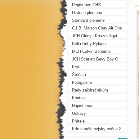
Registrace CHS
22
Historie plemene
Standard plemene
C.I.B. Maison Clery Air One
JCH Gladys Kaszavölgyi-
Fürge
Bella Britty Pylades
MCH Calvin Bohemia
Pechos
JCH Scarlett Bevy Boy O
Boy
Krytí
Štěňata
Fotogalerie
Rady začátečníkům
Kontakt
Napište nám
Odkazy
Přátelé
Kdo o naše pejsky pečuje?