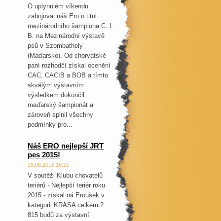
O uplynulém víkendu
zabojoval náš Ero o titul
mezinárodního šampiona C. I.
B. na Mezinárodní výstavě
psů v Szombathely
(Maďarsko). Od chorvatské
paní rozhodčí získal ocenění
CAC, CACIB a BOB a tímto
skvělým výstavním
výsledkem dokončil
maďarský šampionát a
zároveň splnil všechny
podmínky pro...
Náš ERO nejlepší JRT
pes 2015!
26.06.2016 15:21
V soutěži Klubu chovatelů
teriérů - Nejlepší teriér roku
2015 - získal ná Eroušek v
kategorii KRÁSA celkem 2
815 bodů za výstavní