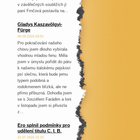
v závěřečných soutěžích jí
paní Frnčová postavila na...
Gladys Kaszavölgyi-
Fürge
06.09.2016 03:51
Pro pokračování našeho
chovu jsem dlouho vybírala
vhodnou mladou fenu. Měla
jsem v úmyslu pořídit do páru
k našemu italskému pejskovi
psí slečnu, která bude jemu
typem podobná a
rodokmenem blízká, ale ne
přímo příbuzná. Dohodla jsem
se s Joszéfem Farádim a loni
v listopadu jsem si přivezla
z...
Ero splnil podmínky pro
udělení titulu C. I. B.
21.07.2016 21:23