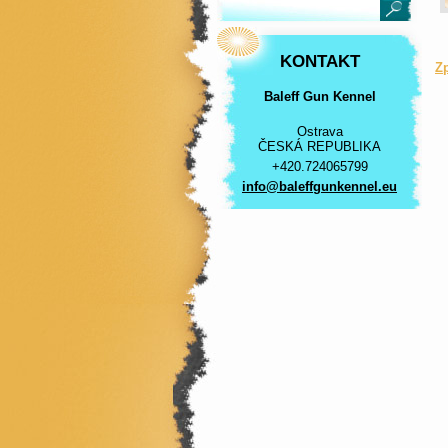
KONTAKT
Z
Baleff Gun Kennel
Ostrava
ČESKÁ REPUBLIKA
+420.724065799
info@bal
effgunke
nnel.eu