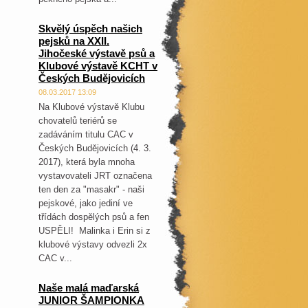
Skvělý úspěch našich
pejsků na XXII.
Jihočeské výstavě psů a
Klubové výstavě KCHT v
Českých Budějovicích
08.03.2017 13:09
Na Klubové výstavě Klubu
chovatelů teriérů se
zadáváním titulu CAC v
Českých Budějovicích (4. 3.
2017), která byla mnoha
vystavovateli JRT označena
ten den za "masakr" - naši
pejskové, jako jediní ve
třídách dospělých psů a fen
USPĚLI! Malinka i Erin si z
klubové výstavy odvezli 2x
CAC v...
Naše malá maďarská
JUNIOR ŠAMPIONKA