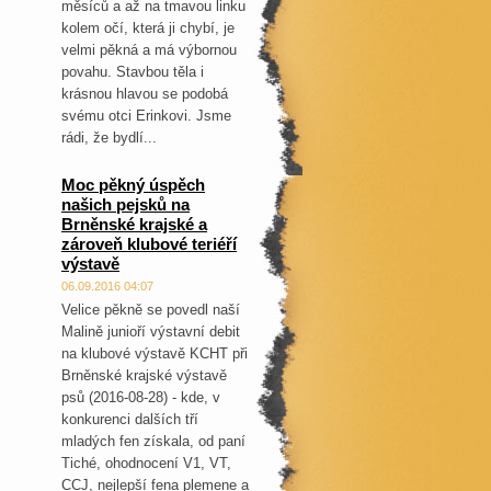
měsíců a až na tmavou linku
kolem očí, která ji chybí, je
velmi pěkná a má výbornou
povahu. Stavbou těla i
krásnou hlavou se podobá
svému otci Erinkovi. Jsme
rádi, že bydlí...
Moc pěkný úspěch
našich pejsků na
Brněnské krajské a
zároveň klubové teriéří
výstavě
06.09.2016 04:07
Velice pěkně se povedl naší
Malině junioří výstavní debit
na klubové výstavě KCHT při
Brněnské krajské výstavě
psů (2016-08-28) - kde, v
konkurenci dalších tří
mladých fen získala, od paní
Tiché, ohodnocení V1, VT,
CCJ, nejlepší fena plemene a