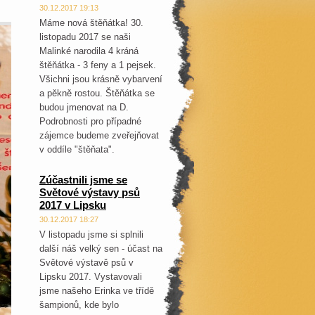
30.12.2017 19:13
Máme nová štěňátka! 30.
listopadu 2017 se naši
Malinké narodila 4 kráná
štěňátka - 3 feny a 1 pejsek.
Všichni jsou krásně vybarvení
a pěkně rostou. Štěňátka se
budou jmenovat na D.
Podrobnosti pro případné
zájemce budeme zveřejňovat
v oddíle "štěňata".
Zúčastnili jsme se
Světové výstavy psů
2017 v Lipsku
30.12.2017 18:27
V listopadu jsme si splnili
další náš velký sen - účast na
Světové výstavě psů v
Lipsku 2017. Vystavovali
jsme našeho Erinka ve třídě
šampionů, kde bylo