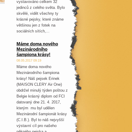
vystavováno celkem 32
jedinců z celého světa. Bylo
skvělé, vidět všechny ty
krásné pejsky, které známe
většinou jen z fotek na
sociálních sítích,...
Máme doma nového
Mezinárodního
šampiona krásy!
08.05.2017 09:19
Máme doma nového
Mezinárodního šampiona
krásy! Náš pejsek Erinek
(MAISON CLERY Air One)
obdržel minulý týden poštou z
Belgie krásný diplom od FCI
datovaný dne 21. 4. 2017,
kterým mu byl udělen
Mezinárodní šampionát krásy
(C.I.B.). Byl to náš nejvyšší
výstavní cíl pro našeho
pěkného pejska a...