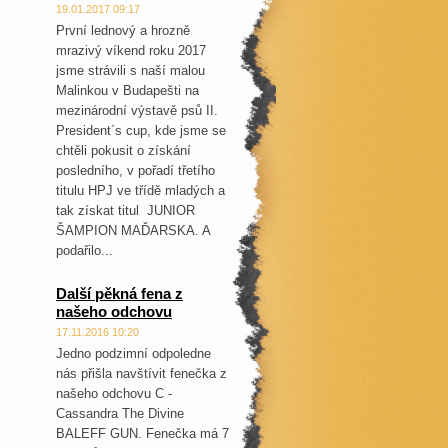
19.01.2017 09:17
První lednový a hrozně
mrazivý víkend roku 2017
jsme strávili s naší malou
Malinkou v Budapešti na
mezinárodní výstavě psů II.
President´s cup, kde jsme se
chtěli pokusit o získání
posledního, v pořadí třetího
titulu HPJ ve třídě mladých a
tak získat titul JUNIOR
ŠAMPION MAĎARSKA. A
podařilo...
Další pěkná fena z
našeho odchovu
17.11.2016 10:20
Jedno podzimní odpoledne
nás přišla navštívit fenečka z
našeho odchovu C -
Cassandra The Divine
BALEFF GUN. Fenečka má 7