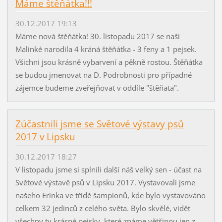
Máme štěňátka!!!
30.12.2017 19:13
Máme nová štěňátka! 30. listopadu 2017 se naši
Malinké narodila 4 kráná štěňátka - 3 feny a 1 pejsek.
Všichni jsou krásně vybarvení a pěkně rostou. Štěňátka
se budou jmenovat na D. Podrobnosti pro případné
zájemce budeme zveřejňovat v oddíle "štěňata".
Zúčastnili jsme se Světové výstavy psů
2017 v Lipsku
30.12.2017 18:27
V listopadu jsme si splnili další náš velký sen - účast na
Světové výstavě psů v Lipsku 2017. Vystavovali jsme
našeho Erinka ve třídě šampionů, kde bylo vystavováno
celkem 32 jedinců z celého světa. Bylo skvělé, vidět
všechny ty krásné pejsky, které známe většinou jen z