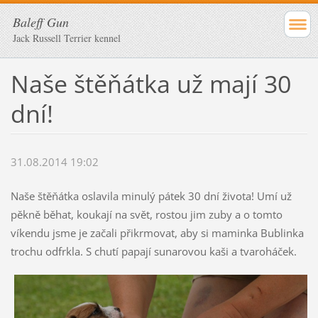
Baleff Gun
Jack Russell Terrier kennel
Naše štěňátka už mají 30
dní!
31.08.2014 19:02
Naše štěňátka oslavila minulý pátek 30 dní života! Umí už
pěkně běhat, koukají na svět, rostou jim zuby a o tomto
víkendu jsme je začali přikrmovat, aby si maminka Bublinka
trochu odfrkla. S chutí papají sunarovou kaši a tvaroháček.