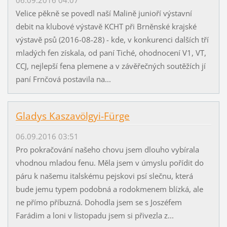
06.09.2016 04:07
Velice pěkně se povedl naší Malině junioří výstavní
debit na klubové výstavě KCHT při Brněnské krajské
výstavě psů (2016-08-28) - kde, v konkurenci dalších tří
mladých fen získala, od paní Tiché, ohodnocení V1, VT,
CCJ, nejlepší fena plemene a v závěřečných soutěžích jí
paní Frnčová postavila na...
Gladys Kaszavölgyi-Fürge
06.09.2016 03:51
Pro pokračování našeho chovu jsem dlouho vybírala
vhodnou mladou fenu. Měla jsem v úmyslu pořídit do
páru k našemu italskému pejskovi psí slečnu, která
bude jemu typem podobná a rodokmenem blízká, ale
ne přímo příbuzná. Dohodla jsem se s Joszéfem
Farádim a loni v listopadu jsem si přivezla z...