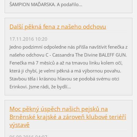
ŠAMPION MAĎARSKA. A podařilo...
Další pěkná fena z našeho odchovu
17.11.2016 10:20
Jedno podzimní odpoledne nás přišla navštívit fenečka z
našeho odchovu C - Cassandra The Divine BALEFF GUN.
Fenečka má 7 měsíců a až na tmavou linku kolem očí,
která ji chybí, je velmi pěkná a má výbornou povahu.
Stavbou těla i krásnou hlavou se podobá svému otci
Erinkovi. Jsme rádi, že bydlí...
Moc pěkný úspěch našich pejsků na
Brněnské krajské a zároveň klubové teriéří
výstavě