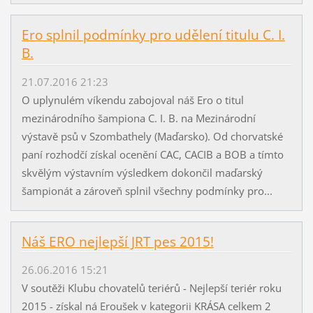
Ero splnil podmínky pro udělení titulu C. I.
B.
21.07.2016 21:23
O uplynulém víkendu zabojoval náš Ero o titul
mezinárodního šampiona C. I. B. na Mezinárodní
výstavě psů v Szombathely (Maďarsko). Od chorvatské
paní rozhodčí získal ocenění CAC, CACIB a BOB a tímto
skvělým výstavním výsledkem dokončil maďarský
šampionát a zároveň splnil všechny podmínky pro...
Náš ERO nejlepší JRT pes 2015!
26.06.2016 15:21
V soutěži Klubu chovatelů teriérů - Nejlepší teriér roku
2015 - získal ná Eroušek v kategorii KRÁSA celkem 2