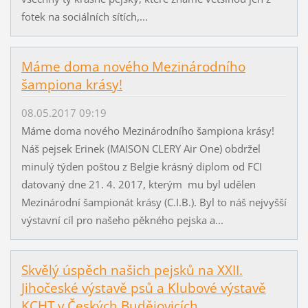
fotek na sociálních sítích,...
Máme doma nového Mezinárodního
šampiona krásy!
08.05.2017 09:19
Máme doma nového Mezinárodního šampiona krásy!
Náš pejsek Erinek (MAISON CLERY Air One) obdržel
minulý týden poštou z Belgie krásný diplom od FCI
datovaný dne 21. 4. 2017, kterým mu byl udělen
Mezinárodní šampionát krásy (C.I.B.). Byl to náš nejvyšší
výstavní cíl pro našeho pěkného pejska a...
Skvělý úspěch našich pejsků na XXII.
Jihočeské výstavě psů a Klubové výstavě
KCHT v Českých Budějovicích