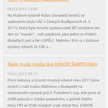
08.03.2017 13:09
Na Klubové výstavě Klubu chovatelů teriérů se
zadáváním titulu CAC v Českých Budějovicích (4. 3.
2017), která byla mnoha vystavovateli JRT označena ten
den za "masakr" - naši pejskové, jako jediní ve třídách
dospělých psů a fen USPĚLI! Malinka i Erin si z klubové
výstavy odvezli 2x CAC v...
Naše malá maďarská JUNIOR ŠAMPIONKA
19.01.2017 09:17
První lednový a hrozně mrazivý víkend roku 2017 jsme
strávili s naší malou Malinkou v Budapešti na
mezinárodní výstavě psů II. President´s cup, kde jsme se
chtěli pokusit o získání posledního, v pořadí třetího
titulu HPJ ve třídě mladých a tak získat titul JUNIOR