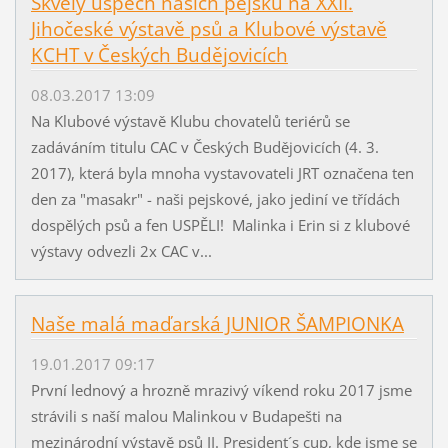
Skvělý úspěch našich pejsků na XXII.
Jihočeské výstavě psů a Klubové výstavě
KCHT v Českých Budějovicích
08.03.2017 13:09
Na Klubové výstavě Klubu chovatelů teriérů se
zadáváním titulu CAC v Českých Budějovicích (4. 3.
2017), která byla mnoha vystavovateli JRT označena ten
den za "masakr" - naši pejskové, jako jediní ve třídách
dospělých psů a fen USPĚLI! Malinka i Erin si z klubové
výstavy odvezli 2x CAC v...
Naše malá maďarská JUNIOR ŠAMPIONKA
19.01.2017 09:17
První lednový a hrozně mrazivý víkend roku 2017 jsme
strávili s naší malou Malinkou v Budapešti na
mezinárodní výstavě psů II. President´s cup, kde jsme se