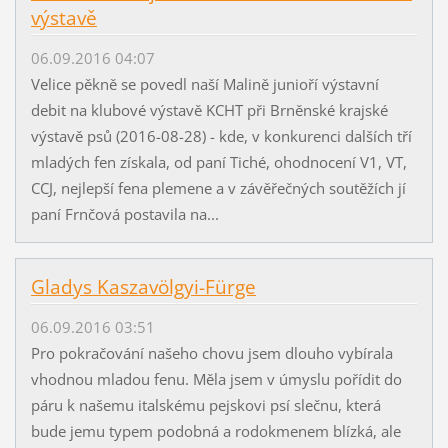
výstavě
06.09.2016 04:07
Velice pěkně se povedl naší Malině junioří výstavní
debit na klubové výstavě KCHT při Brněnské krajské
výstavě psů (2016-08-28) - kde, v konkurenci dalších tří
mladých fen získala, od paní Tiché, ohodnocení V1, VT,
CCJ, nejlepší fena plemene a v závěřečných soutěžích jí
paní Frnčová postavila na...
Gladys Kaszavölgyi-Fürge
06.09.2016 03:51
Pro pokračování našeho chovu jsem dlouho vybírala
vhodnou mladou fenu. Měla jsem v úmyslu pořídit do
páru k našemu italskému pejskovi psí slečnu, která
bude jemu typem podobná a rodokmenem blízká, ale