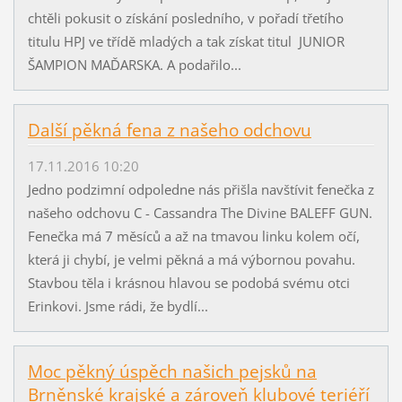
chtěli pokusit o získání posledního, v pořadí třetího
titulu HPJ ve třídě mladých a tak získat titul JUNIOR
ŠAMPION MAĎARSKA. A podařilo...
Další pěkná fena z našeho odchovu
17.11.2016 10:20
Jedno podzimní odpoledne nás přišla navštívit fenečka z
našeho odchovu C - Cassandra The Divine BALEFF GUN.
Fenečka má 7 měsíců a až na tmavou linku kolem očí,
která ji chybí, je velmi pěkná a má výbornou povahu.
Stavbou těla i krásnou hlavou se podobá svému otci
Erinkovi. Jsme rádi, že bydlí...
Moc pěkný úspěch našich pejsků na
Brněnské krajské a zároveň klubové teriéří