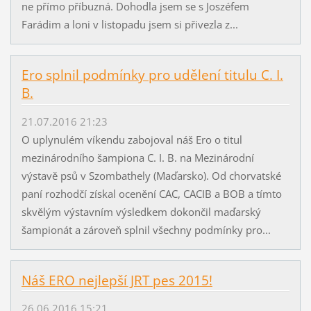
ne přímo příbuzná. Dohodla jsem se s Joszéfem
Farádim a loni v listopadu jsem si přivezla z...
Ero splnil podmínky pro udělení titulu C. I.
B.
21.07.2016 21:23
O uplynulém víkendu zabojoval náš Ero o titul
mezinárodního šampiona C. I. B. na Mezinárodní
výstavě psů v Szombathely (Maďarsko). Od chorvatské
paní rozhodčí získal ocenění CAC, CACIB a BOB a tímto
skvělým výstavním výsledkem dokončil maďarský
šampionát a zároveň splnil všechny podmínky pro...
Náš ERO nejlepší JRT pes 2015!
26.06.2016 15:21