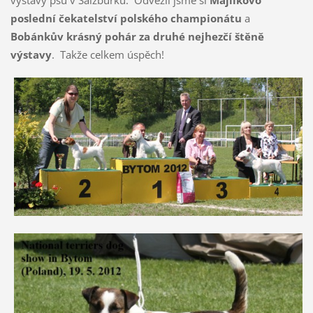
výstavy psů v Salzburku. Odvezli jsme si
Majlíkovo
poslední čekatelství polského championátu
a
Bobánkův krásný pohár za druhé nejhezčí štěně
výstavy
. Takže celkem úspěch!