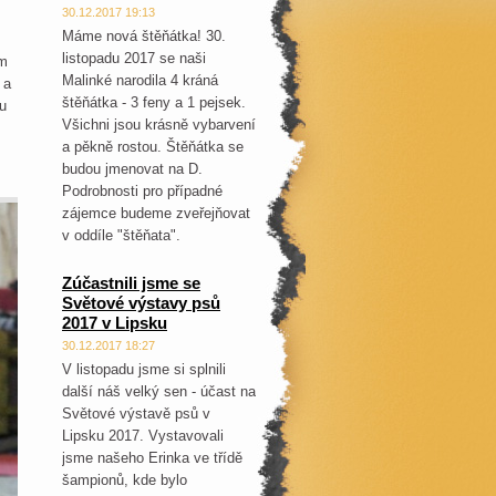
30.12.2017 19:13
Máme nová štěňátka! 30.
listopadu 2017 se naši
ým
Malinké narodila 4 kráná
 a
štěňátka - 3 feny a 1 pejsek.
u
Všichni jsou krásně vybarvení
a pěkně rostou. Štěňátka se
budou jmenovat na D.
Podrobnosti pro případné
zájemce budeme zveřejňovat
v oddíle "štěňata".
Zúčastnili jsme se
Světové výstavy psů
2017 v Lipsku
30.12.2017 18:27
V listopadu jsme si splnili
další náš velký sen - účast na
Světové výstavě psů v
Lipsku 2017. Vystavovali
jsme našeho Erinka ve třídě
šampionů, kde bylo