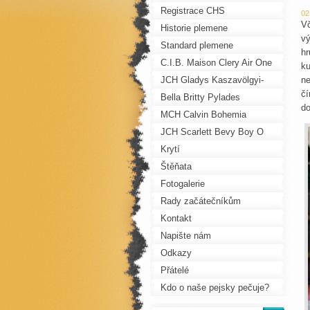
Registrace CHS
02
Vč
Historie plemene
vý
Standard plemene
hr
C.I.B. Maison Clery Air One
ku
JCH Gladys Kaszavölgyi-
ne
čí
Fürge
Bella Britty Pylades
do
MCH Calvin Bohemia
Pechos
JCH Scarlett Bevy Boy O
Boy
Krytí
Štěňata
Fotogalerie
Rady začátečníkům
Kontakt
Napište nám
Odkazy
Přátelé
Kdo o naše pejsky pečuje?