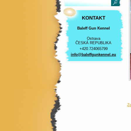
KONTAKT
Baleff Gun Kennel
Ostrava
ČESKÁ REPUBLIKA
+420.724065799
info@bal
effgunke
nnel.eu
Z