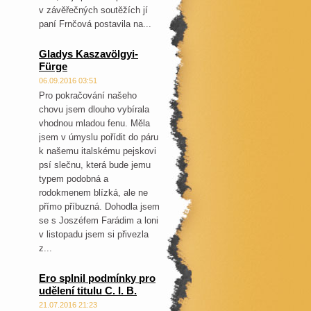
v závěřečných soutěžích jí
paní Frnčová postavila na...
Gladys Kaszavölgyi-
Fürge
06.09.2016 03:51
Pro pokračování našeho
chovu jsem dlouho vybírala
vhodnou mladou fenu. Měla
jsem v úmyslu pořídit do páru
k našemu italskému pejskovi
psí slečnu, která bude jemu
typem podobná a
rodokmenem blízká, ale ne
přímo příbuzná. Dohodla jsem
se s Joszéfem Farádim a loni
v listopadu jsem si přivezla
z...
Ero splnil podmínky pro
udělení titulu C. I. B.
21.07.2016 21:23