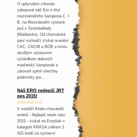
O uplynulém víkendu
zabojoval náš Ero o titul
mezinárodního šampiona C. I.
B. na Mezinárodní výstavě
psů v Szombathely
(Maďarsko). Od chorvatské
paní rozhodčí získal ocenění
CAC, CACIB a BOB a tímto
skvělým výstavním
výsledkem dokončil
maďarský šampionát a
zároveň splnil všechny
podmínky pro...
Náš ERO nejlepší JRT
pes 2015!
26.06.2016 15:21
V soutěži Klubu chovatelů
teriérů - Nejlepší teriér roku
2015 - získal ná Eroušek v
kategorii KRÁSA celkem 2
815 bodů za výstavní