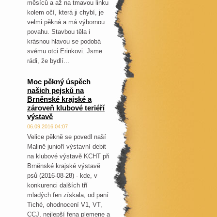
měsíců a až na tmavou linku
kolem očí, která ji chybí, je
velmi pěkná a má výbornou
povahu. Stavbou těla i
krásnou hlavou se podobá
svému otci Erinkovi. Jsme
rádi, že bydlí...
Moc pěkný úspěch
našich pejsků na
Brněnské krajské a
zároveň klubové teriéří
výstavě
06.09.2016 04:07
Velice pěkně se povedl naší
Malině junioří výstavní debit
na klubové výstavě KCHT při
Brněnské krajské výstavě
psů (2016-08-28) - kde, v
konkurenci dalších tří
mladých fen získala, od paní
Tiché, ohodnocení V1, VT,
CCJ, nejlepší fena plemene a