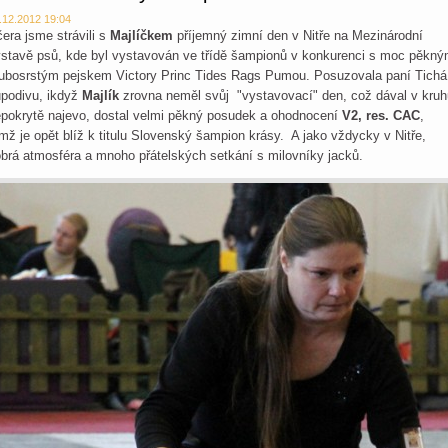
.12.2012 19:04
era jsme strávili s
Majlíčkem
příjemný zimní den v Nitře na Mezinárodní
stavě psů, kde byl vystavován ve třídě šampionů v konkurenci s moc pěkn
ubosrstým pejskem Victory Princ Tides Rags Pumou. Posuzovala paní Tichá
podivu, ikdyž
Majlík
zrovna neměl svůj "vystavovací" den, což dával v kruh
pokrytě najevo, dostal velmi pěkný posudek a ohodnocení
V2, res. CAC
,
mž je opět blíž k titulu Slovenský šampion krásy. A jako vždycky v Nitře,
brá atmosféra a mnoho přátelských setkání s milovníky jacků.