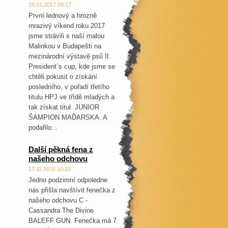
19.01.2017 09:17
První lednový a hrozně
mrazivý víkend roku 2017
jsme strávili s naší malou
Malinkou v Budapešti na
mezinárodní výstavě psů II.
President´s cup, kde jsme se
chtěli pokusit o získání
posledního, v pořadí třetího
titulu HPJ ve třídě mladých a
tak získat titul JUNIOR
ŠAMPION MAĎARSKA. A
podařilo...
Další pěkná fena z
našeho odchovu
17.11.2016 10:20
Jedno podzimní odpoledne
nás přišla navštívit fenečka z
našeho odchovu C -
Cassandra The Divine
BALEFF GUN. Fenečka má 7