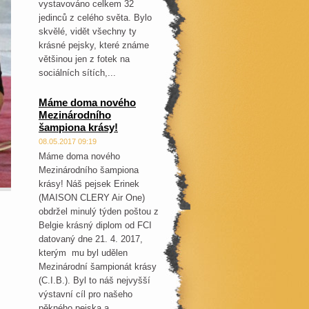
vystavováno celkem 32
jedinců z celého světa. Bylo
skvělé, vidět všechny ty
krásné pejsky, které známe
většinou jen z fotek na
sociálních sítích,...
Máme doma nového
Mezinárodního
šampiona krásy!
08.05.2017 09:19
Máme doma nového
Mezinárodního šampiona
krásy! Náš pejsek Erinek
(MAISON CLERY Air One)
obdržel minulý týden poštou z
Belgie krásný diplom od FCI
datovaný dne 21. 4. 2017,
kterým mu byl udělen
Mezinárodní šampionát krásy
(C.I.B.). Byl to náš nejvyšší
výstavní cíl pro našeho
pěkného pejska a...