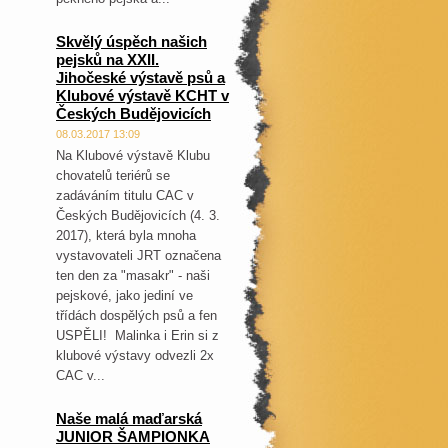
Skvělý úspěch našich
pejsků na XXII.
Jihočeské výstavě psů a
Klubové výstavě KCHT v
Českých Budějovicích
08.03.2017 13:09
Na Klubové výstavě Klubu
chovatelů teriérů se
zadáváním titulu CAC v
Českých Budějovicích (4. 3.
2017), která byla mnoha
vystavovateli JRT označena
ten den za "masakr" - naši
pejskové, jako jediní ve
třídách dospělých psů a fen
USPĚLI! Malinka i Erin si z
klubové výstavy odvezli 2x
CAC v...
Naše malá maďarská
JUNIOR ŠAMPIONKA