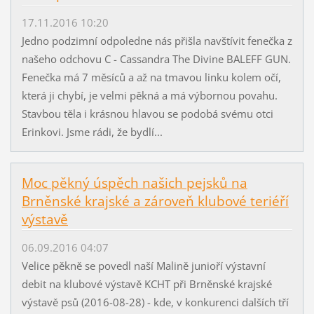
17.11.2016 10:20
Jedno podzimní odpoledne nás přišla navštívit fenečka z
našeho odchovu C - Cassandra The Divine BALEFF GUN.
Fenečka má 7 měsíců a až na tmavou linku kolem očí,
která ji chybí, je velmi pěkná a má výbornou povahu.
Stavbou těla i krásnou hlavou se podobá svému otci
Erinkovi. Jsme rádi, že bydlí...
Moc pěkný úspěch našich pejsků na
Brněnské krajské a zároveň klubové teriéří
výstavě
06.09.2016 04:07
Velice pěkně se povedl naší Malině junioří výstavní
debit na klubové výstavě KCHT při Brněnské krajské
výstavě psů (2016-08-28) - kde, v konkurenci dalších tří