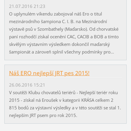
21.07.2016 21:23
O uplynulém víkendu zabojoval náš Ero o titul
mezinárodního šampiona C. I. B. na Mezinárodní
výstavě psů v Szombathely (Maďarsko). Od chorvatské
paní rozhodčí získal ocenění CAC, CACIB a BOB a tímto
skvělým výstavním výsledkem dokončil maďarský
šampionát a zároveň splnil všechny podmínky pro...
Náš ERO nejlepší JRT pes 2015!
26.06.2016 15:21
V soutěži Klubu chovatelů teriérů - Nejlepší teriér roku
2015 - získal ná Eroušek v kategorii KRÁSA celkem 2
815 bodů za výstavní výsledky a v této soutěži se stal 1.
nejlepším JRT psem pro rok 2015.