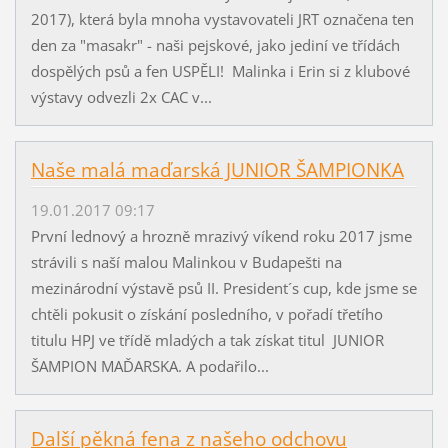
2017), která byla mnoha vystavovateli JRT označena ten
den za "masakr" - naši pejskové, jako jediní ve třídách
dospělých psů a fen USPĚLI! Malinka i Erin si z klubové
výstavy odvezli 2x CAC v...
Naše malá maďarská JUNIOR ŠAMPIONKA
19.01.2017 09:17
První lednový a hrozně mrazivý víkend roku 2017 jsme
strávili s naší malou Malinkou v Budapešti na
mezinárodní výstavě psů II. President´s cup, kde jsme se
chtěli pokusit o získání posledního, v pořadí třetího
titulu HPJ ve třídě mladých a tak získat titul JUNIOR
ŠAMPION MAĎARSKA. A podařilo...
Další pěkná fena z našeho odchovu