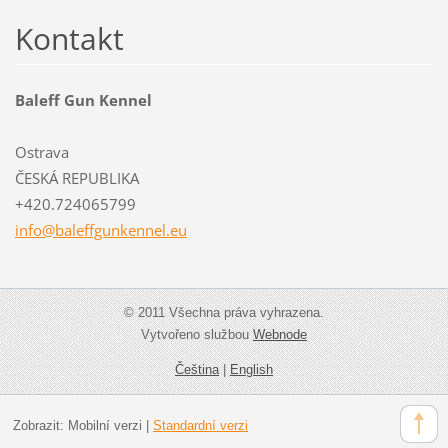
Kontakt
Baleff Gun Kennel
Ostrava
ČESKÁ REPUBLIKA
+420.724065799
info@bal
effgunke
nnel.eu
© 2011 Všechna práva vyhrazena.
Vytvořeno službou
Webnode
Čeština
|
English
Zobrazit:
Mobilní verzi
|
Standardní verzi