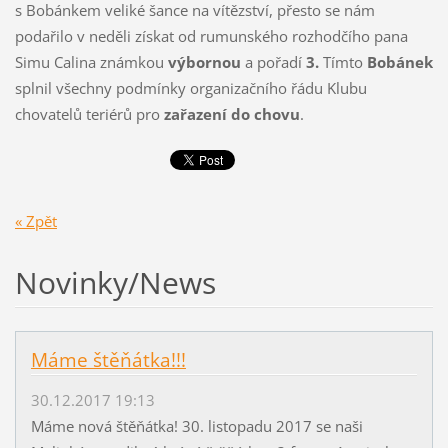
s Bobánkem veliké šance na vítězství, přesto se nám
podařilo v neděli získat od rumunského rozhodčího pana
Simu Calina známkou
výbornou
a pořadí
3.
Tímto
Bobánek
splnil všechny podmínky organizačního řádu Klubu
chovatelů teriérů pro
zařazení do chovu
.
« Zpět
Novinky/News
Máme štěňátka!!!
30.12.2017 19:13
Máme nová štěňátka! 30. listopadu 2017 se naši