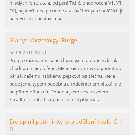
mladých fen získala, od paní Tiché, ohodnocení V1, VT,
CCJ, nejlepší fena plemene a v závěřečných soutěžích jí
paní Frnčová postavila na...
Gladys Kaszavölgyi-Fürge
06.09.2016 03:51
Pro pokračování našeho chovu jsem dlouho vybírala
vhodnou mladou fenu. Měla jsem v úmyslu pořídit do
páru k našemu italskému pejskovi psí slečnu, která
bude jemu typem podobná a rodokmenem blízká, ale
ne přímo příbuzná. Dohodla jsem se s Joszéfem
Farádim a loni v listopadu jsem si přivezla z...
Ero splnil podmínky pro udělení titulu C. I.
B.