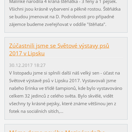
Malinké narodila 4 kráná štěňátka - 3 feny a 1 pejsek.
Všichni jsou krásně vybarvení a pěkně rostou. Štěňátka
se budou jmenovat na D. Podrobnosti pro případné
zájemce budeme zveřejňovat v oddíle "štěňata".
Zúčastnili jsme se Světové výstavy psů
2017 v Lipsku
30.12.2017 18:27
V listopadu jsme si splnili další náš velký sen - účast na
Světové výstavě psů v Lipsku 2017. Vystavovali jsme
našeho Erinka ve třídě šampionů, kde bylo vystavováno
celkem 32 jedinců z celého světa. Bylo skvělé, vidět
všechny ty krásné pejsky, které známe většinou jen z
fotek na sociálních sítích,...