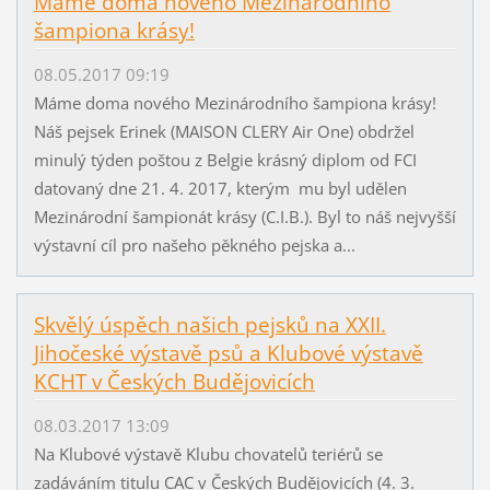
Máme doma nového Mezinárodního
šampiona krásy!
08.05.2017 09:19
Máme doma nového Mezinárodního šampiona krásy!
Náš pejsek Erinek (MAISON CLERY Air One) obdržel
minulý týden poštou z Belgie krásný diplom od FCI
datovaný dne 21. 4. 2017, kterým mu byl udělen
Mezinárodní šampionát krásy (C.I.B.). Byl to náš nejvyšší
výstavní cíl pro našeho pěkného pejska a...
Skvělý úspěch našich pejsků na XXII.
Jihočeské výstavě psů a Klubové výstavě
KCHT v Českých Budějovicích
08.03.2017 13:09
Na Klubové výstavě Klubu chovatelů teriérů se
zadáváním titulu CAC v Českých Budějovicích (4. 3.