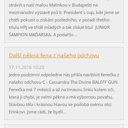
strávili s naší malou Malinkou v Budapešti na
mezinárodní výstavě psů II. President´s cup, kde jsme se
chtěli pokusit o získání posledního, v pořadí třetího
titulu HPJ ve třídě mladých a tak získat titul JUNIOR
ŠAMPION MAĎARSKA. A podařilo...
Další pěkná fena z našeho odchovu
17.11.2016 10:20
Jedno podzimní odpoledne nás přišla navštívit fenečka z
našeho odchovu C - Cassandra The Divine BALEFF GUN.
Fenečka má 7 měsíců a až na tmavou linku kolem očí,
která ji chybí, je velmi pěkná a má výbornou povahu.
Stavbou těla i krásnou hlavou se podobá svému otci
Erinkovi. Jsme rádi, že bydlí...