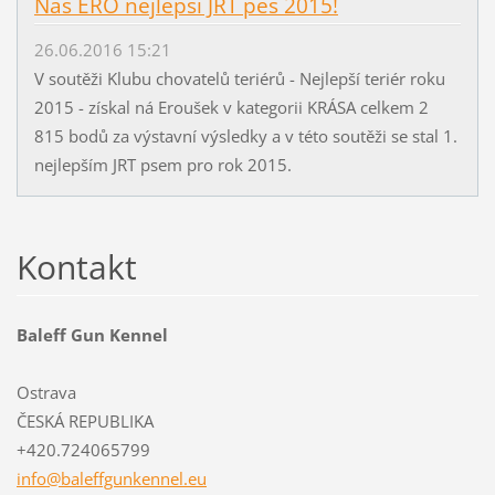
Náš ERO nejlepší JRT pes 2015!
26.06.2016 15:21
V soutěži Klubu chovatelů teriérů - Nejlepší teriér roku
2015 - získal ná Eroušek v kategorii KRÁSA celkem 2
815 bodů za výstavní výsledky a v této soutěži se stal 1.
nejlepším JRT psem pro rok 2015.
Kontakt
Baleff Gun Kennel
Ostrava
ČESKÁ REPUBLIKA
+420.724065799
info@bal
effgunke
nnel.eu