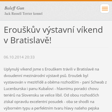
Baleff Gun
Jack Russell Terrier kennel
Erouškův výstavní víkend
v Bratislavě!
06.10.2014 20:33
Uplynulý víkend jsme s Erouškem trávili v Bratislavě na
dvoudenní mezinárodní výstavě psů. Eroušek byl
vystavován v mezitřídě a oběma rozhodčím - paní Schwab z
Lucenburska i panu Kubaĺovi - hlavnímu poradci chovu
teriérů na Slovensku se velice líbil. Od obou rozhodčích
získal opravdu excelentní posudek - oba se shodli na
výborném typu a perfektním tvaru hlavy našeho pejska