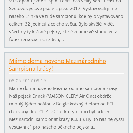
V listopadu jsme si splnili další náš velký sen - účast na
Světové výstavě psů v Lipsku 2017. Vystavovali jsme
našeho Erinka ve třídě šampionů, kde bylo vystavováno
celkem 32 jedinců z celého světa. Bylo skvělé, vidět
všechny ty krásné pejsky, které známe většinou jen z
fotek na sociálních sítích,...
Máme doma nového Mezinárodního
šampiona krásy!
08.05.2017 09:19
Máme doma nového Mezinárodního šampiona krásy!
Náš pejsek Erinek (MAISON CLERY Air One) obdržel
minulý týden poštou z Belgie krásný diplom od FCI
datovaný dne 21. 4. 2017, kterým mu byl udělen
Mezinárodní šampionát krásy (C.I.B.). Byl to náš nejvyšší
výstavní cíl pro našeho pěkného pejska a...