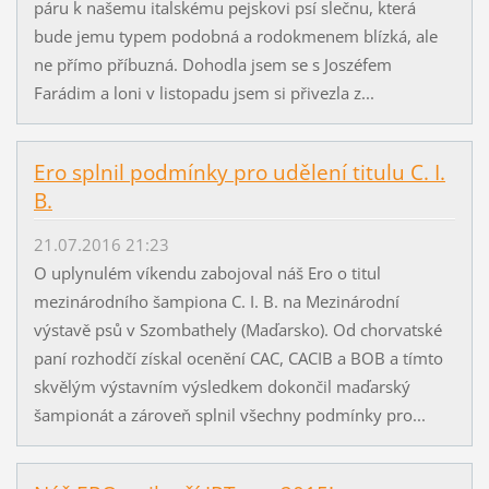
páru k našemu italskému pejskovi psí slečnu, která
bude jemu typem podobná a rodokmenem blízká, ale
ne přímo příbuzná. Dohodla jsem se s Joszéfem
Farádim a loni v listopadu jsem si přivezla z...
Ero splnil podmínky pro udělení titulu C. I.
B.
21.07.2016 21:23
O uplynulém víkendu zabojoval náš Ero o titul
mezinárodního šampiona C. I. B. na Mezinárodní
výstavě psů v Szombathely (Maďarsko). Od chorvatské
paní rozhodčí získal ocenění CAC, CACIB a BOB a tímto
skvělým výstavním výsledkem dokončil maďarský
šampionát a zároveň splnil všechny podmínky pro...