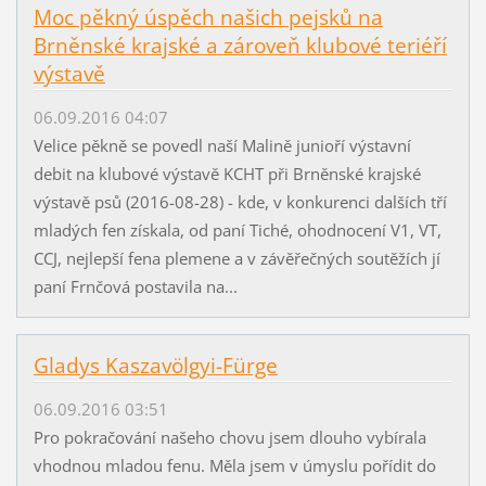
Moc pěkný úspěch našich pejsků na
Brněnské krajské a zároveň klubové teriéří
výstavě
06.09.2016 04:07
Velice pěkně se povedl naší Malině junioří výstavní
debit na klubové výstavě KCHT při Brněnské krajské
výstavě psů (2016-08-28) - kde, v konkurenci dalších tří
mladých fen získala, od paní Tiché, ohodnocení V1, VT,
CCJ, nejlepší fena plemene a v závěřečných soutěžích jí
paní Frnčová postavila na...
Gladys Kaszavölgyi-Fürge
06.09.2016 03:51
Pro pokračování našeho chovu jsem dlouho vybírala
vhodnou mladou fenu. Měla jsem v úmyslu pořídit do