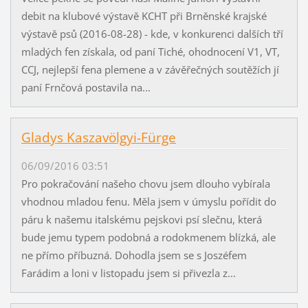
debit na klubové výstavě KCHT při Brněnské krajské
výstavě psů (2016-08-28) - kde, v konkurenci dalších tří
mladých fen získala, od paní Tiché, ohodnocení V1, VT,
CCJ, nejlepší fena plemene a v závěřečných soutěžích jí
paní Frnčová postavila na...
Gladys Kaszavölgyi-Fürge
06/09/2016 03:51
Pro pokračování našeho chovu jsem dlouho vybírala
vhodnou mladou fenu. Měla jsem v úmyslu pořídit do
páru k našemu italskému pejskovi psí slečnu, která
bude jemu typem podobná a rodokmenem blízká, ale
ne přímo příbuzná. Dohodla jsem se s Joszéfem
Farádim a loni v listopadu jsem si přivezla z...