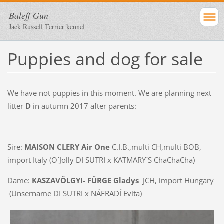
Baleff Gun
Jack Russell Terrier kennel
Puppies and dog for sale
We have not puppies in this moment. We are planning next
litter
D
in autumn 2017 after parents:
Sire:
MAISON CLERY Air One
C.I.B.,multi CH,multi BOB,
import Italy
(O´Jolly DI SUTRI x KATMARY´S ChaChaCha)
Dame:
KASZAVÖLGYI- FÜRGE Gladys
JCH, import Hungary
(Unsername DI SUTRI x NÁFRADÍ Evita)