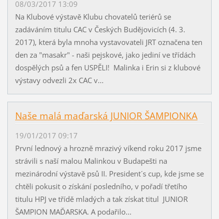
08/03/2017 13:09
Na Klubové výstavě Klubu chovatelů teriérů se
zadáváním titulu CAC v Českých Budějovicích (4. 3.
2017), která byla mnoha vystavovateli JRT označena ten
den za "masakr" - naši pejskové, jako jediní ve třídách
dospělých psů a fen USPĚLI! Malinka i Erin si z klubové
výstavy odvezli 2x CAC v...
Naše malá maďarská JUNIOR ŠAMPIONKA
19/01/2017 09:17
První lednový a hrozně mrazivý víkend roku 2017 jsme
strávili s naší malou Malinkou v Budapešti na
mezinárodní výstavě psů II. President´s cup, kde jsme se
chtěli pokusit o získání posledního, v pořadí třetího
titulu HPJ ve třídě mladých a tak získat titul JUNIOR
ŠAMPION MAĎARSKA. A podařilo...