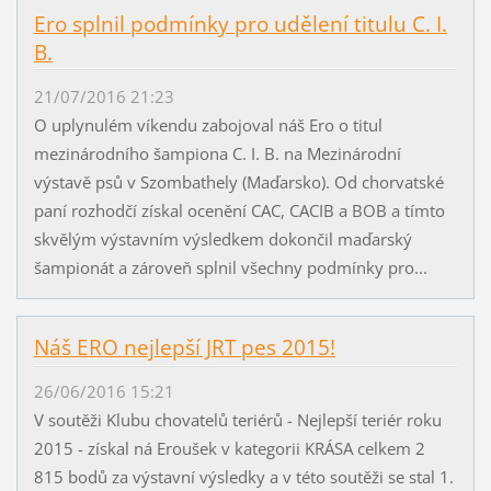
Ero splnil podmínky pro udělení titulu C. I.
B.
21/07/2016 21:23
O uplynulém víkendu zabojoval náš Ero o titul
mezinárodního šampiona C. I. B. na Mezinárodní
výstavě psů v Szombathely (Maďarsko). Od chorvatské
paní rozhodčí získal ocenění CAC, CACIB a BOB a tímto
skvělým výstavním výsledkem dokončil maďarský
šampionát a zároveň splnil všechny podmínky pro...
Náš ERO nejlepší JRT pes 2015!
26/06/2016 15:21
V soutěži Klubu chovatelů teriérů - Nejlepší teriér roku
2015 - získal ná Eroušek v kategorii KRÁSA celkem 2
815 bodů za výstavní výsledky a v této soutěži se stal 1.