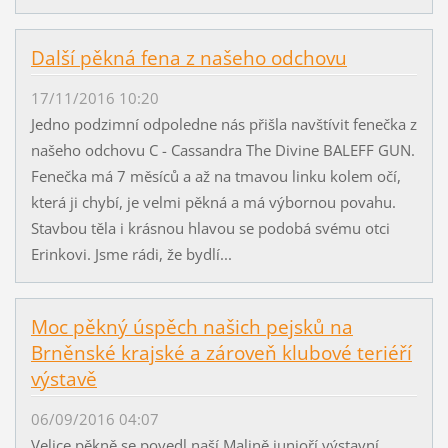
Další pěkná fena z našeho odchovu
17/11/2016 10:20
Jedno podzimní odpoledne nás přišla navštívit fenečka z
našeho odchovu C - Cassandra The Divine BALEFF GUN.
Fenečka má 7 měsíců a až na tmavou linku kolem očí,
která ji chybí, je velmi pěkná a má výbornou povahu.
Stavbou těla i krásnou hlavou se podobá svému otci
Erinkovi. Jsme rádi, že bydlí...
Moc pěkný úspěch našich pejsků na
Brněnské krajské a zároveň klubové teriéří
výstavě
06/09/2016 04:07
Velice pěkně se povedl naší Malině junioří výstavní