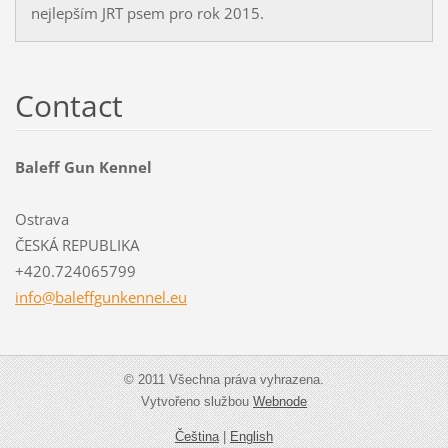
nejlepším JRT psem pro rok 2015.
Contact
Baleff Gun Kennel
Ostrava
ČESKÁ REPUBLIKA
+420.724065799
info@bal
effgunke
nnel.eu
© 2011 Všechna práva vyhrazena.
Vytvořeno službou
Webnode
Čeština
|
English