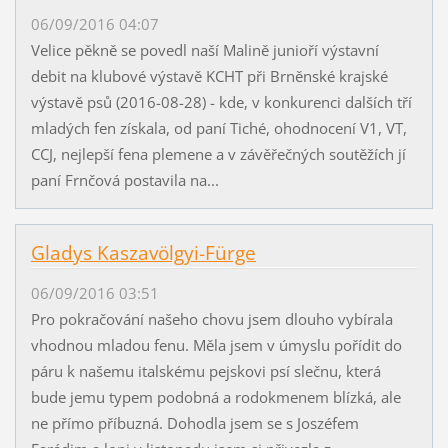
06/09/2016 04:07
Velice pěkně se povedl naší Malině junioří výstavní
debit na klubové výstavě KCHT při Brněnské krajské
výstavě psů (2016-08-28) - kde, v konkurenci dalších tří
mladých fen získala, od paní Tiché, ohodnocení V1, VT,
CCJ, nejlepší fena plemene a v závěřečných soutěžích jí
paní Frnčová postavila na...
Gladys Kaszavölgyi-Fürge
06/09/2016 03:51
Pro pokračování našeho chovu jsem dlouho vybírala
vhodnou mladou fenu. Měla jsem v úmyslu pořídit do
páru k našemu italskému pejskovi psí slečnu, která
bude jemu typem podobná a rodokmenem blízká, ale
ne přímo příbuzná. Dohodla jsem se s Joszéfem