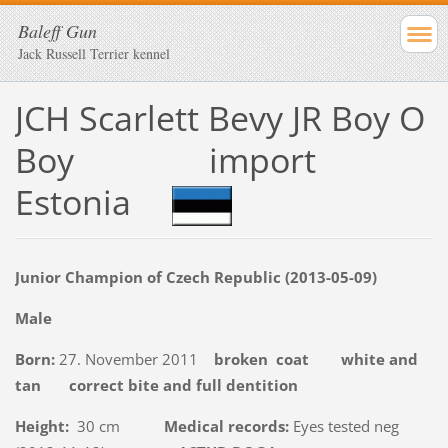
Baleff Gun
Jack Russell Terrier kennel
JCH Scarlett Bevy JR Boy O
Boy import
Estonia
Junior Champion of Czech Republic (2013-05-09)
Male
Born:
27. November 2011
broken
coat
white and
tan correct bite and full dentition
Height:
30 cm
M
edical records
:
Eyes tested neg