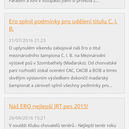
Farádim a loni v listopadu jsem si přivezla z...
Ero splnil podmínky pro udělení titulu C. I.
B.
21/07/2016 21:23
O uplynulém víkendu zabojoval náš Ero o titul
mezinárodního šampiona C. I. B. na Mezinárodní
výstavě psů v Szombathely (Maďarsko). Od chorvatské
paní rozhodčí získal ocenění CAC, CACIB a BOB a tímto
skvělým výstavním výsledkem dokončil maďarský
šampionát a zároveň splnil všechny podmínky pro...
Náš ERO nejlepší JRT pes 2015!
26/06/2016 15:21
V soutěži Klubu chovatelů teriérů - Nejlepší teriér roku