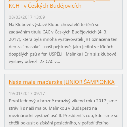
KCHT v Českých Budějovicích
08/03/2017 13:09
Na Klubové výstavě Klubu chovatelů teriérů se
zadáváním titulu CAC v Českých Budějovicích (4. 3.
2017), která byla mnoha vystavovateli JRT označena ten
den za "masakr" - naši pejskové, jako jediní ve třídách
dospělých psů a fen USPĚLI! Malinka i Erin si z klubové
výstavy odvezli 2x CAC v...
Naše malá maďarská JUNIOR ŠAMPIONKA
19/01/2017 09:17
První lednový a hrozně mrazivý víkend roku 2017 jsme
strávili s naší malou Malinkou v Budapešti na
mezinárodní výstavě psů II. President´s cup, kde jsme se
chtěli pokusit o získání posledního, v pořadí třetího