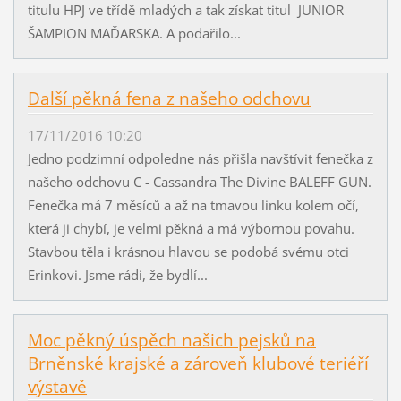
titulu HPJ ve třídě mladých a tak získat titul JUNIOR
ŠAMPION MAĎARSKA. A podařilo...
Další pěkná fena z našeho odchovu
17/11/2016 10:20
Jedno podzimní odpoledne nás přišla navštívit fenečka z
našeho odchovu C - Cassandra The Divine BALEFF GUN.
Fenečka má 7 měsíců a až na tmavou linku kolem očí,
která ji chybí, je velmi pěkná a má výbornou povahu.
Stavbou těla i krásnou hlavou se podobá svému otci
Erinkovi. Jsme rádi, že bydlí...
Moc pěkný úspěch našich pejsků na
Brněnské krajské a zároveň klubové teriéří
výstavě